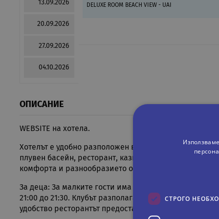
13.09.2026
DELUXE ROOM BEACH VIEW - UAI
20.09.2026
27.09.2026
04.10.2026
ОПИСАНИЕ
WEBSITE
на хотела.
Използваме
Хотелът е удобно разположен в сърцето на комплекс D
персона
плувен басейн, ресторант, казино и амфитеатър. Тов
комфорта и разнообразието от забавления.
За деца:
За малките гости има зимен детски клуб с отоп
СТРОГО НЕОБХ
21:00 до 21:30. Клубът разполага с детски кът, диско
удобство ресторантът предоставя детски столчета. У