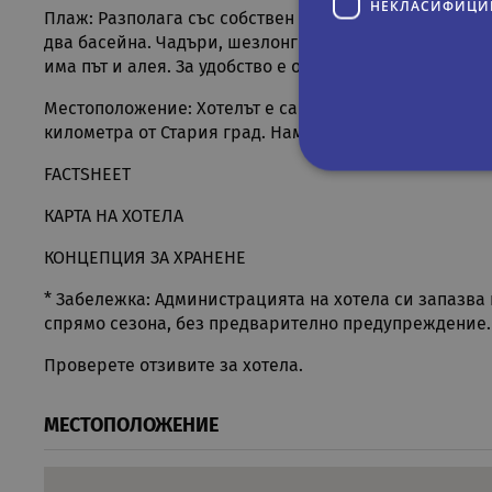
НЕКЛАСИФИЦИ
Плаж:
Разполага със собствен пясъчен плаж, който се
два басейна. Чадъри, шезлонги и хавлии се предоста
има път и алея. За удобство е осигурен транспорт до
Местоположение:
Хотелът е само на 7 километра от 
километра от Стария град. Намира се на първа линия
FACTSHEET
Строго не
КАРТА НА ХОТЕЛА
Строго необходимите биск
КОНЦЕПЦИЯ ЗА ХРАНЕНЕ
акаунта. Уебсайтът не мож
* Забележка:
Администрацията на хотела си запазва
Име
Д
спрямо сезона, без предварително предупреждение.
CookieScriptConsent
Co
Проверете отзивите за хотела.
.r
PHPSESSID
PH
МЕСТОПОЛОЖЕНИЕ
ru