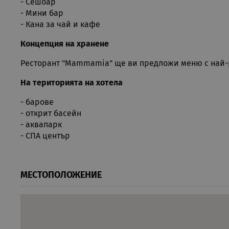
акаунта. Уебсайтът не мож
- Сешоар
- Мини бар
Име
Д
- Кана за чай и кафе
CookieScriptConsent
Co
Концепция на хранене
.r
Ресторант "Mammamia" ще ви предложи меню с най-
PHPSESSID
PH
ru
На територията на хотела
- барове
- открит басейн
Google Privacy Poli
XSRF-TOKEN
if
- аквапарк
- СПА център
Име
Име
Име
Дос
__Secure-ROLLOUT_TOKE
МЕСТОПОЛОЖЕНИЕ
Име
__Secure-YNID
_clsk
csbwfs_show_hide_status
Mic
.rua
YSC
resolution
VISITOR_INFO1_LIVE
_ga
Goo