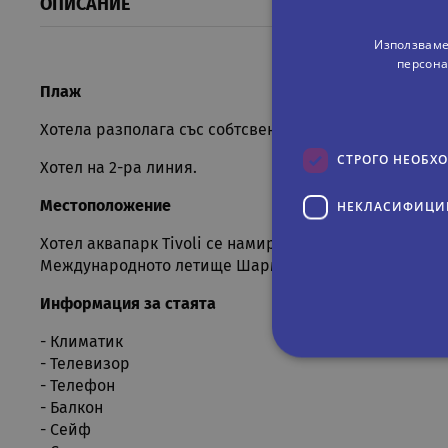
ОПИСАНИЕ
Използваме
персона
Плаж
Хотела разполага със собтсвена плажна зона, която е
СТРОГО НЕОБХ
Хотел на 2-ра линия.
НЕКЛАСИФИЦИ
Местоположение
Хотел аквапарк Tivoli се намира на един километър 
Международното летище Шарм ел-Шейх е на 19 км.
Информация за стаята
- Климатик
- Телевизор
- Телефон
Строго не
- Балкон
- Сейф
Строго необходимите биск