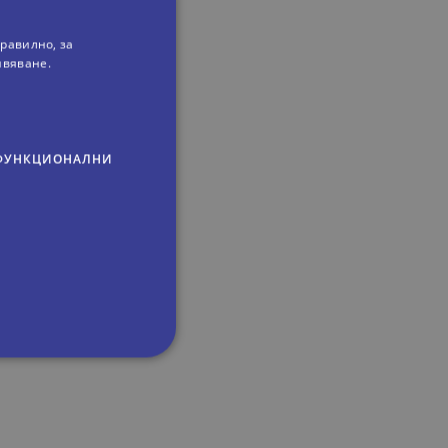
равилно, за
ивяване.
ФУНКЦИОНАЛНИ
сифицирани
изане и управление на