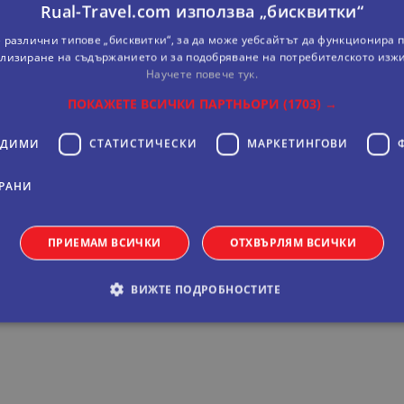
Rual-Travel.com използва „бисквитки“
 различни типове „бисквитки“, за да може уебсайтът да функционира п
лизиране на съдържанието и за подобряване на потребителското изж
Научете повече тук.
ПОКАЖЕТЕ ВСИЧКИ ПАРТНЬОРИ
(1703) →
 на 5 минути с осигурен и безплатен транспорт.
ОДИМИ
СТАТИСТИЧЕСКИ
МАРКЕТИНГOВИ
РАНИ
от центъра на Шарм Ел Шейх, на 6 км от залива Наама.
ПРИЕМАМ ВСИЧКИ
ОТХВЪРЛЯМ ВСИЧКИ
ВИЖТЕ ПОДРОБНОСТИТЕ
обходими
Статистически
Маркетингoви
Функционални
Некла
витки позволяват основната функционалност на уебсайта, като потребителско вл