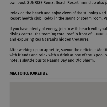
own pool. SUNRISE Remal Beach Resort mini club also p
Relax on the beach and enjoy views of the stunning Re
Име
Resort health club. Relax in the sauna or steam room. P
Име
Име
Дос
__Secure-ROLLOUT_TOKE
Име
If you have plenty of energy, join in with beach volleyb
__Secure-YNID
_clsk
csbwfs_show_hide_status
Mic
.rua
diving centre. The teeming coral reef in front of SUNRIS
YSC
and exploring Ras Nasrani’s hidden treasures.
resolution
VISITOR_INFO1_LIVE
_ga
Goo
After working up an appetite, savour the delicious Medit
.rua
with friends and relax with a drink at one of the 3 poo
hotel’s shuttle bus to Naama Bay and Old Sharm.
test_cookie
МЕСТОПОЛОЖЕНИЕ
_clck
.rua
VISITOR_PRIVACY_METAD
cuid
Info
ead
_gat_gtag_UA_7519984_1
_ga_9599PZVQ6D
.rua