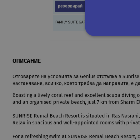
резервирай
FAMILY SUITE GARDEN VIEW - PREMIUM AI
Строго не
Строго необходимите биск
ОПИСАНИЕ
акаунта. Уебсайтът не мож
Отговаряте на условията за Genius отстъпка в Sunrise
Име
Д
настаняване, всичко, което трябва да направите, е д
CookieScriptConsent
Co
.r
Boasting a lively coral reef and excellent scuba divin
and an organised private beach, just 7 km from Sharm El
PHPSESSID
PH
ru
SUNRISE Remal Beach Resort is situated in Ras Nasrani, 
Relax in spacious and well-appointed rooms with private 
Google Privacy Poli
For a refreshing swim at SUNRISE Remal Beach Resort, 
XSRF-TOKEN
if