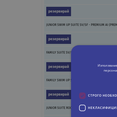
резервирай
JUNIOR SWIM UP SUITE SV/SF - PREMIUM AI (PRE
резервирай
FAMILY SUITE SV/PSV - PREMIUM AI
Използваме
резервирай
персона
FAMILY SWIM UP SUITE POOL VIEW - PREMIUM AI 
резервирай
СТРОГО НЕОБХ
НЕКЛАСИФИЦИ
JUNIOR SUITE ROOM SEA VIEW - PREMIUM AI (PRE