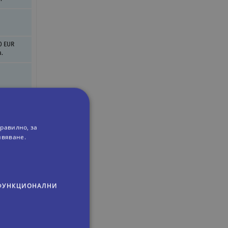
0 EUR
в.
0 EUR
.
равилно, за
ивяване.
0 EUR
.
ФУНКЦИОНАЛНИ