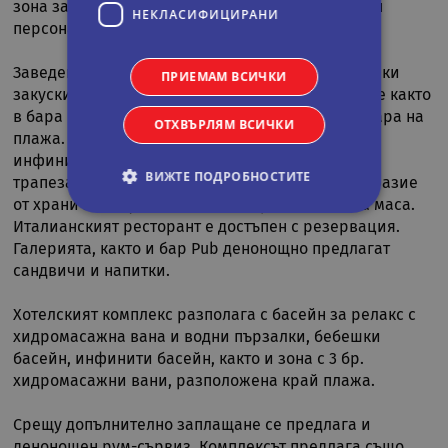
зона за посрещане от любезния и гостоприемен
НЕКЛАСИФИЦИРАНИ
персонал.
Заведенията за хранене и напитки предлагат леки
ПРИЕМАМ ВСИЧКИ
закуски и обяд, на които можете да се насладите както
в бара край басейна Leisure pool bar, така и в бара на
ОТХВЪРЛЯМ ВСИЧКИ
плажа. Рибарският бар предлага напитки край
инфинити басейна до залез слънце. Основната
ВИЖТЕ ПОДРОБНОСТИТЕ
трапезария Bay View предлага голямо разнообразие
от храни за закуска, обяд и вечеря на шведска маса.
Италианският ресторант е достъпен с резервация.
Галерията, както и бар Pub денонощно предлагат
Строго необходими
Статистически
сандвичи и напитки.
Маркетингoви
Функционални
Некласифицирани
Хотелският комплекс разполага с басейн за релакс с
хидромасажна вана и водни пързалки, бебешки
Строго необходимите бисквитки позволяват
басейн, инфинити басейн, както и зона с 3 бр.
основната функционалност на уебсайта, като
потребителско влизане и управление на
хидромасажни вани, разположена край плажа.
акаунта. Уебсайтът не може да се използва
правилно без строго необходими бисквитки.
Срещу допълнително заплащане се предлага и
Валиден
денонощен рум-сървиз. Комплексът предлага също