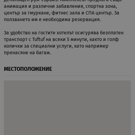
Име
Доставчик
/
Домейн
Опи
до
анимация и различни забавления, спортна зона,
CookieScriptConsent
11
Тази
CookieScript
център за гмуркане, фитнес зала и СПА център. За
месеца 4
изпо
.rual-travel.com
ползването им е необходима резервация.
седмици
услу
Netp
да з
пред
За удобство на гостите хотелът осигурява безплатен
за с
транспорт с Tuftuf на всеки 5 минути, както и голф
биск
посе
колички за специални услуги, като например
Нео
пренасяне на багаж.
бане
биск
Netp
раб
МЕСТОПОЛОЖЕНИЕ
прав
PHPSESSID
Сесия
Биск
PHP.net
гене
rual-travel.com
при
бази
език
иден
Google Privacy Policy
общ
пред
изпо
под
потр
про
сеси
Обик