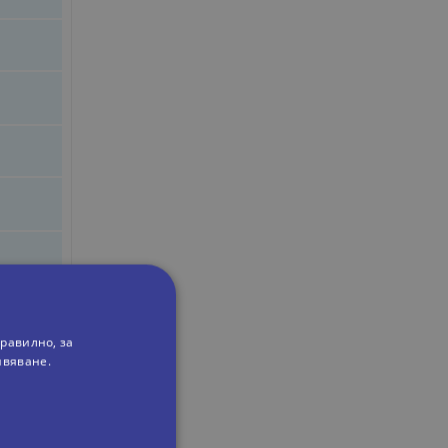
равилно, за
ивяване.