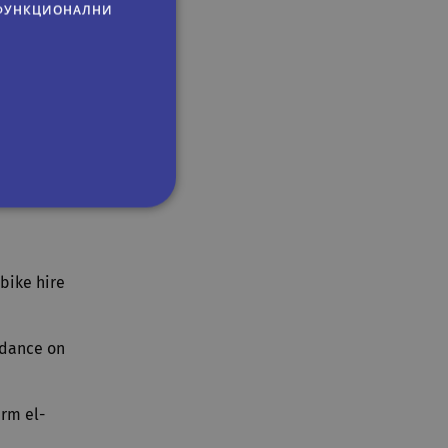
ФУНКЦИОНАЛНИ
with an
o welcomes
y exchange
n units at
osit box
сифицирани
 bike hire
изане и управление на
idance on
om, за да запомни
посетителите.
 да работи правилно.
arm el-
на езика PHP. Това е
ан за поддържане на