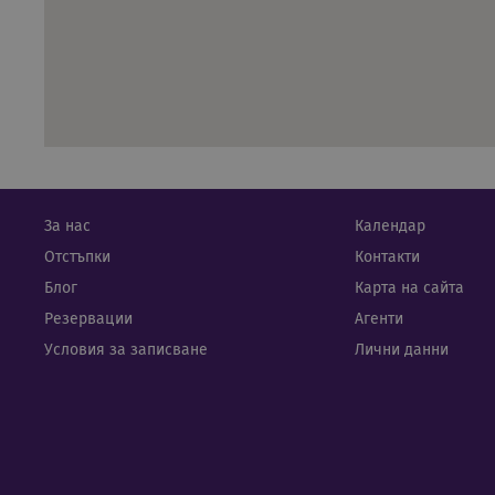
cuid
Info
ead
_gat_gtag_UA_7519984_1
_ga_9599PZVQ6D
.rua
_uetsid
_clsk
Mic
rual
_uetvid
_gid
Goo
.rua
За нас
Календар
_fbp
Отстъпки
Контакти
cassia_tour_session
ifr
Блог
Карта на сайта
_gcl_au
Резервации
Агенти
Условия за записване
Лични данни
MUID
IDE