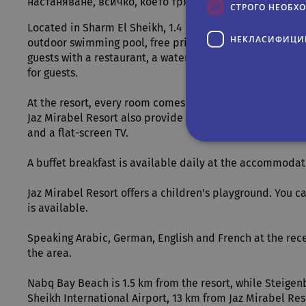
настаняване, всичко, което трябва да направите, е д
СТРОГО НЕОБХ
Located in Sharm El Sheikh, 1.4 km from Royal Albatro
НЕКЛАСИФИЦИ
outdoor swimming pool, free private parking, a fitness c
guests with a restaurant, a water park and a terrace. 
for guests.
At the resort, every room comes with a balcony. Featurin
Jaz Mirabel Resort also provide guests with a sea view. A
and a flat-screen TV.
A buffet breakfast is available daily at the accommodat
Строго не
Jaz Mirabel Resort offers a children's playground. You ca
Строго необходимите биск
акаунта. Уебсайтът не мож
is available.
Име
Д
Speaking Arabic, German, English and French at the rece
the area.
CookieScriptConsent
Co
.r
Nabq Bay Beach is 1.5 km from the resort, while Steigenb
PHPSESSID
PH
Sheikh International Airport, 13 km from Jaz Mirabel Res