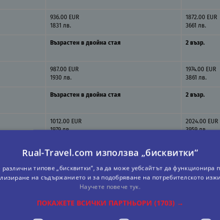
936.00 EUR
1872.00 EUR
1831 лв.
3661 лв.
Възрастен в двойна стая
2 възр.
987.00 EUR
1974.00 EUR
1930 лв.
3861 лв.
Възрастен в двойна стая
2 възр.
1012.00 EUR
2024.00 EUR
1979 лв.
3959 лв.
Rual-Travel.com използва „бисквитки“
 различни типове „бисквитки“, за да може уебсайтът да функционира п
лизиране на съдържанието и за подобряване на потребителското изж
Научете повече тук.
ПОКАЖЕТЕ ВСИЧКИ ПАРТНЬОРИ
(1703) →
abel Resort! За да получите спестявания в това място за