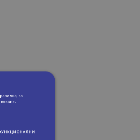
равилно, за
ивяване.
ФУНКЦИОНАЛНИ