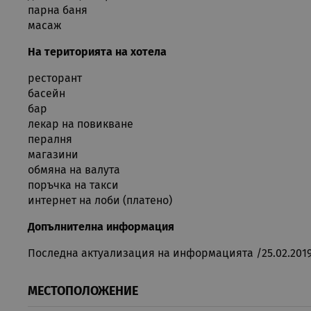
парна баня
масаж
Google Privacy Poli
XSRF-TOKEN
if
На територията на хотела
ресторант
Име
басейн
Име
Име
Дос
__Secure-ROLLOUT_TOKE
бар
Име
лекар на повикване
__Secure-YNID
_clsk
csbwfs_show_hide_status
Mic
.rua
YSC
пералня
магазини
resolution
VISITOR_INFO1_LIVE
обмяна на валута
_ga
Goo
поръчка на такси
.rua
интернет на лоби (платено)
test_cookie
Допълнителна информация
Последна актуализация на информацията /25.02.2019 
_clck
.rua
VISITOR_PRIVACY_METAD
МЕСТОПОЛОЖЕНИЕ
cuid
Info
ead