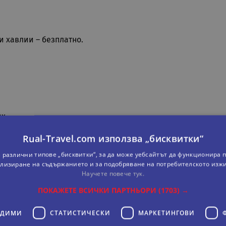
и хавлии – безплатно.
х.
Rual-Travel.com използва „бисквитки“
 различни типове „бисквитки“, за да може уебсайтът да функционира п
лизиране на съдържанието и за подобряване на потребителското изж
Научете повече тук.
ПОКАЖЕТЕ ВСИЧКИ ПАРТНЬОРИ
(1703) →
ОДИМИ
СТАТИСТИЧЕСКИ
МАРКЕТИНГOВИ