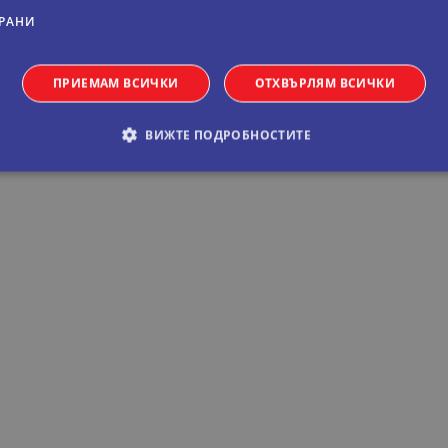
РАНИ
ПРИЕМАМ ВСИЧКИ
ОТХВЪРЛЯМ ВСИЧКИ
ВИЖТЕ ПОДРОБНОСТИТЕ
обходими
Статистически
Маркетингoви
Функционални
Некла
витки позволяват основната функционалност на уебсайта, като потребителско вл
е да се използва правилно без строго необходими бисквитки.
Валиден
оставчик
/
Домейн
Описание
до
11
Тази бисквитка се използва от услугата Netpeak.c
okieScript
месеца 4
предпочитанията за съгласие на бисквитките на 
ual-travel.com
седмици
Необходимо е банерът за бисквитки Netpeak.com
Сесия
Бисквитка, генерирана от приложения, базирани 
P.net
идентификатор с общо предназначение, използв
al-travel.com
потребителски променливи на сесията. Обикнов
генерирано число, как се използва, може да бъд