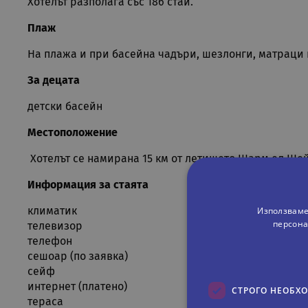
Хотелът разполага със 186 стаи.
Плаж
На плажа и при басейна чадъри, шезлонги, матраци 
За децата
детски басейн
Местоположение
Хотелът се намирана 15 км от летището Шарм ел Шей
Информация за стаята
Използваме
климатик
персона
телевизор
телефон
сешоар (по заявка)
сейф
интернет (платено)
СТРОГО НЕОБХ
тераса