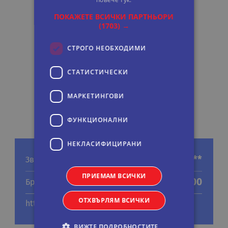
ПОКАЖЕТЕ ВСИЧКИ ПАРТНЬОРИ
(1703) →
СТРОГО НЕОБХОДИМИ
СТАТИСТИЧЕСКИ
МАРКЕТИНГOВИ
ФУНКЦИОНАЛНИ
НЕКЛАСИФИЦИРАНИ
****
Звезди
ПРИЕМАМ ВСИЧКИ
200
Брой стаи
ОТХВЪРЛЯМ ВСИЧКИ
http://www.hotelmayorazgo.com/en/
ВИЖТЕ ПОДРОБНОСТИТЕ