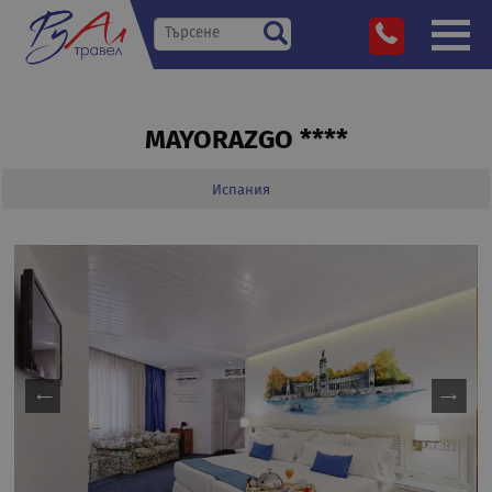
MAYORAZGO ****
Испания
»
Дестинации
»
»
»
MAYORAZGO ****