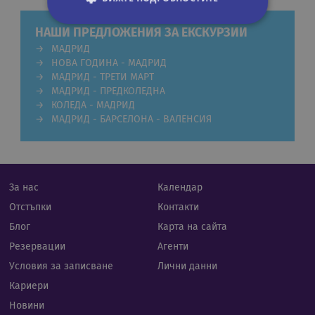
НАШИ ПРЕДЛОЖЕНИЯ ЗА ЕКСКУРЗИИ
МАДРИД
Строго необходими
Статистически
НОВА ГОДИНА - МАДРИД
Маркетингoви
Функционални
МАДРИД - ТРЕТИ МАРТ
Некласифицирани
МАДРИД - ПРЕДКОЛЕДНА
КОЛЕДА - МАДРИД
Строго необходимите бисквитки позволяват
МАДРИД - БАРСЕЛОНА - ВАЛЕНСИЯ
основната функционалност на уебсайта, като
потребителско влизане и управление на
акаунта. Уебсайтът не може да се използва
правилно без строго необходими бисквитки.
Валиден
За нас
Календар
Име
Доставчик
/
Домейн
Опи
до
Отстъпки
Контакти
CookieScriptConsent
11
Тази
CookieScript
месеца 4
изпо
.rual-travel.com
Блог
Карта на сайта
седмици
услу
Netp
Резервации
Агенти
да з
пред
Условия за записване
Лични данни
за с
биск
Кариери
посе
Нео
Новини
бане