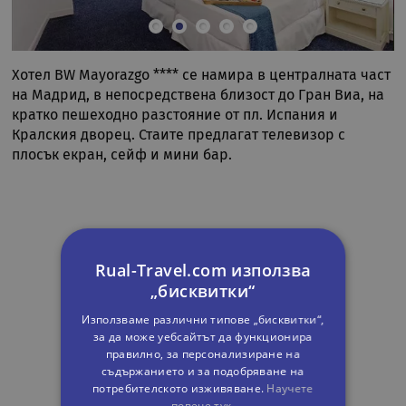
Хотел BW Mayorazgo **** се намира в централната част
на Мадрид, в непосредствена близост до Гран Виа, на
кратко пешеходно разстояние от пл. Испания и
Кралския дворец. Стаите предлагат телевизор с
плосък екран, сейф и мини бар.
Rual-Travel.com използва
„бисквитки“
Използваме различни типове „бисквитки“,
за да може уебсайтът да функционира
правилно, за персонализиране на
съдържанието и за подобряване на
потребителското изживяване.
Научете
повече тук.