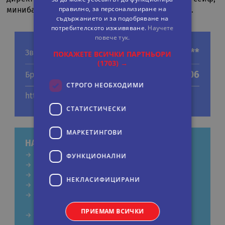
правилно, за персонализиране на
минибар, напълно оборудвана баня/WC, сешоар.
съдържанието и за подобряване на
потребителското изживяване.
Научете
повече тук.
***
Звезди
ПОКАЖЕТЕ ВСИЧКИ ПАРТНЬОРИ
(1703) →
106
Брой стаи
СТРОГО НЕОБХОДИМИ
http://www.romeby.com/gallesrome/
СТАТИСТИЧЕСКИ
МАРКЕТИНГOВИ
НАШИ ПРЕДЛОЖЕНИЯ ЗА ЕКСКУРЗИИ
ФУНКЦИОНАЛНИ
РИМ - ЧЕТИРИДНЕВНА
РИМСКА ПРИКАЗКА
НОВА ГОДИНА - РИМ
НЕКЛАСИФИЦИРАНИ
РИМ - ПРЕДКОЛЕДНА
КРУИЗ - СРЕДИЗЕМНОМОРСКО ВЪЛШЕБСТВО -
COSTA SERENA
ПРИЕМАМ ВСИЧКИ
КРУИЗ СРЕДИЗЕМНОМОРСКИ БРИЗ - MSC