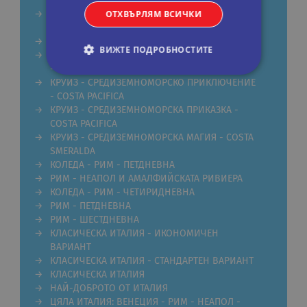
FANTASIA
ОТХВЪРЛЯМ ВСИЧКИ
КРУИЗ СРЕДИЗЕМНОМОРСКА ФЕЕРИЯ - MSC
MUSICA
РИМ ОТ ВАРНА
ВИЖТЕ ПОДРОБНОСТИТЕ
КРУИЗ - ВЕЛИКДЕН ПО СРЕДИЗЕМНОМОРИЕТО
- COSTA TOSCANA
КРУИЗ - СРЕДИЗЕМНОМОРСКО ПРИКЛЮЧЕНИЕ
- COSTA PACIFICA
Строго необходими
Статистически
КРУИЗ - СРЕДИЗЕМНОМОРСКА ПРИКАЗКА -
Маркетингoви
Функционални
COSTA PACIFICA
КРУИЗ - СРЕДИЗЕМНОМОРСКА МАГИЯ - COSTA
Некласифицирани
SMERALDA
КОЛЕДА - РИМ - ПЕТДНЕВНА
Строго необходимите бисквитки позволяват
основната функционалност на уебсайта, като
РИМ - НЕАПОЛ И АМАЛФИЙСКАТА РИВИЕРА
потребителско влизане и управление на
КОЛЕДА - РИМ - ЧЕТИРИДНЕВНА
акаунта. Уебсайтът не може да се използва
РИМ - ПЕТДНЕВНА
правилно без строго необходими бисквитки.
РИМ - ШЕСТДНЕВНА
Валиден
КЛАСИЧЕСКА ИТАЛИЯ - ИКОНОМИЧЕН
Име
Доставчик
/
Домейн
Опи
до
ВАРИАНТ
CookieScriptConsent
11
Тази
КЛАСИЧЕСКА ИТАЛИЯ - СТАНДАРТЕН ВАРИАНТ
CookieScript
месеца 4
изпо
.rual-travel.com
КЛАСИЧЕСКА ИТАЛИЯ
седмици
услу
НАЙ-ДОБРОТО ОТ ИТАЛИЯ
Netp
да з
ЦЯЛА ИТАЛИЯ: ВЕНЕЦИЯ - РИМ - НЕАПОЛ -