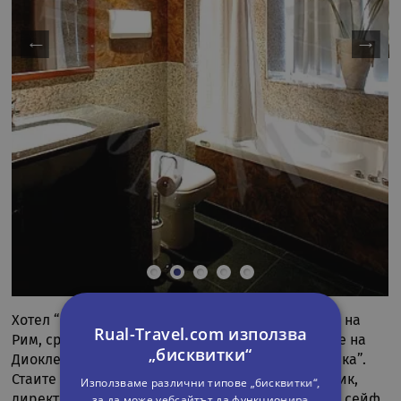
Хотел “Галес” се намира в историческия център на
Rual-Travel.com използва
Рим, срещу Националната библиотека и Термите на
„бисквитки“
Диоклециан, на около 3 мин от площад „Република”.
Стаите имат шумоизолиращи прозорци, климатик,
Използваме различни типове „бисквитки“,
за да може уебсайтът да функционира
директен телефон, сателитна телевизия, радио, сейф,