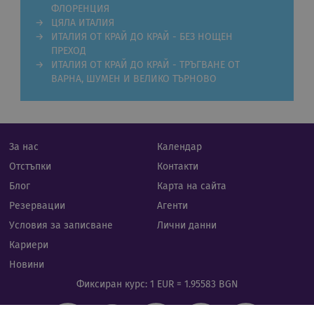
пред
ФЛОРЕНЦИЯ
за с
биск
ЦЯЛА ИТАЛИЯ
посе
ИТАЛИЯ ОТ КРАЙ ДО КРАЙ - БЕЗ НОЩЕН
Нео
бане
ПРЕХОД
биск
ИТАЛИЯ ОТ КРАЙ ДО КРАЙ - ТРЪГВАНЕ ОТ
Netp
ВАРНА, ШУМЕН И ВЕЛИКО ТЪРНОВО
раб
прав
PHPSESSID
Сесия
Биск
PHP.net
гене
rual-travel.com
при
бази
За нас
Календар
език
иден
Google Privacy Policy
Отстъпки
Контакти
общ
пред
Блог
Карта на сайта
изпо
под
Резервации
Агенти
потр
про
Условия за записване
Лични данни
сеси
Обик
Кариери
е пр
ген
Новини
числ
изпо
Фиксиран курс: 1 EUR = 1.95583 BGN
да б
спец
сайт