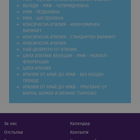
Строго необходимите бисквитки позволяват
КОЛЕДА - РИМ - ЧЕТИРИДНЕВНА
основната функционалност на уебсайта, като
потребителско влизане и управление на
РИМ - ПЕТДНЕВНА
акаунта. Уебсайтът не може да се използва
РИМ - ШЕСТДНЕВНА
правилно без строго необходими бисквитки.
КЛАСИЧЕСКА ИТАЛИЯ - ИКОНОМИЧЕН
ВАРИАНТ
Валиден
Име
Доставчик
/
Домейн
Опи
до
КЛАСИЧЕСКА ИТАЛИЯ - СТАНДАРТЕН ВАРИАНТ
КЛАСИЧЕСКА ИТАЛИЯ
CookieScriptConsent
11
Тази
CookieScript
НАЙ-ДОБРОТО ОТ ИТАЛИЯ
месеца 4
изпо
.rual-travel.com
седмици
услу
ЦЯЛА ИТАЛИЯ: ВЕНЕЦИЯ - РИМ - НЕАПОЛ -
Netp
ФЛОРЕНЦИЯ
да з
пред
ЦЯЛА ИТАЛИЯ
за с
ИТАЛИЯ ОТ КРАЙ ДО КРАЙ - БЕЗ НОЩЕН
биск
посе
ПРЕХОД
Нео
ИТАЛИЯ ОТ КРАЙ ДО КРАЙ - ТРЪГВАНЕ ОТ
бане
ВАРНА, ШУМЕН И ВЕЛИКО ТЪРНОВО
биск
Netp
раб
прав
PHPSESSID
Сесия
Биск
PHP.net
гене
rual-travel.com
За нас
Календар
при
бази
Отстъпки
Контакти
език
иден
Google Privacy Policy