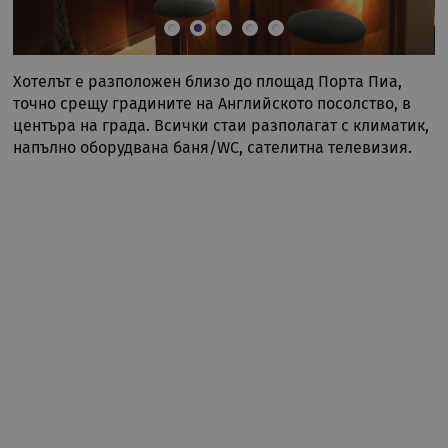
Хотелът е разположен близо до площад Порта Пиа,
точно срещу градините на Английското посолство, в
центъра на града. Всички стаи разполагат с климатик,
напълно оборудвана баня/WC, сателитна телевизия.