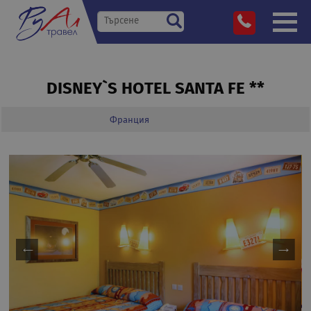
DISNEY`S HOTEL SANTA FE **
Франция
»
Дестинации
»
»
»
DISNEY`S HOTEL SANTA FE **