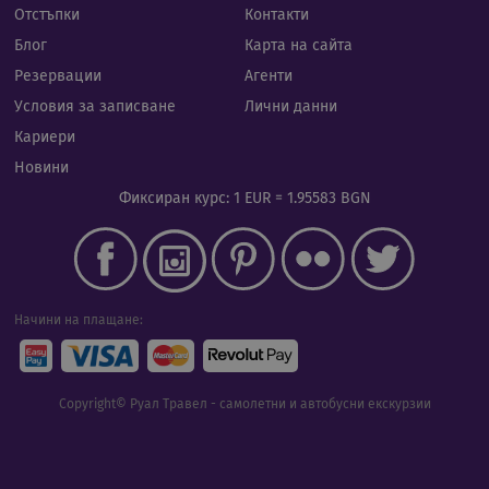
иден
Google Privacy Policy
Отстъпки
Контакти
общ
пред
Блог
Карта на сайта
изпо
под
Резервации
Агенти
потр
про
Условия за записване
Лични данни
сеси
Обик
Кариери
е пр
ген
Новини
числ
изпо
Фиксиран курс: 1 EUR = 1.95583 BGN
да б
спец
сайт
прим
подд
реги
стату
потр
Начини на плащане:
меж
стра
XSRF-TOKEN
iframe.cassiatour.com
1 час 59
Тази
минути
напи
Copyright© Руал Травел - самолетни и автобусни екскурзии
помо
сигу
сайт
пред
на а
фал