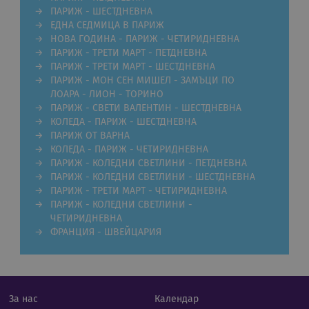
ПАРИЖ - ШЕСТДНЕВНА
Строго необходимите бисквитки позволяват
ЕДНА СЕДМИЦА В ПАРИЖ
основната функционалност на уебсайта, като
НОВА ГОДИНА - ПАРИЖ - ЧЕТИРИДНЕВНА
потребителско влизане и управление на
акаунта. Уебсайтът не може да се използва
ПАРИЖ - ТРЕТИ МАРТ - ПЕТДНЕВНА
правилно без строго необходими бисквитки.
ПАРИЖ - ТРЕТИ МАРТ - ШЕСТДНЕВНА
ПАРИЖ - МОН СЕН МИШЕЛ - ЗАМЪЦИ ПО
Валиден
Име
Доставчик
/
Домейн
Опи
до
ЛОАРА - ЛИОН - ТОРИНО
ПАРИЖ - СВЕТИ ВАЛЕНТИН - ШЕСТДНЕВНА
CookieScriptConsent
11
Тази
CookieScript
КОЛЕДА - ПАРИЖ - ШЕСТДНЕВНА
месеца 4
изпо
.rual-travel.com
седмици
услу
ПАРИЖ ОТ ВАРНА
Netp
КОЛЕДА - ПАРИЖ - ЧЕТИРИДНЕВНА
да з
пред
ПАРИЖ - КОЛЕДНИ СВЕТЛИНИ - ПЕТДНЕВНА
за с
ПАРИЖ - КОЛЕДНИ СВЕТЛИНИ - ШЕСТДНЕВНА
биск
посе
ПАРИЖ - ТРЕТИ МАРТ - ЧЕТИРИДНЕВНА
Нео
ПАРИЖ - КОЛЕДНИ СВЕТЛИНИ -
бане
ЧЕТИРИДНЕВНА
биск
Netp
ФРАНЦИЯ - ШВЕЙЦАРИЯ
раб
прав
PHPSESSID
Сесия
Биск
PHP.net
гене
rual-travel.com
при
бази
За нас
Календар
език