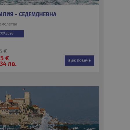
ИЛИЯ - СЕДЕМДНЕВНА
амолетна
7.09.2026
5 €
5 €
виж повече
34 лв.