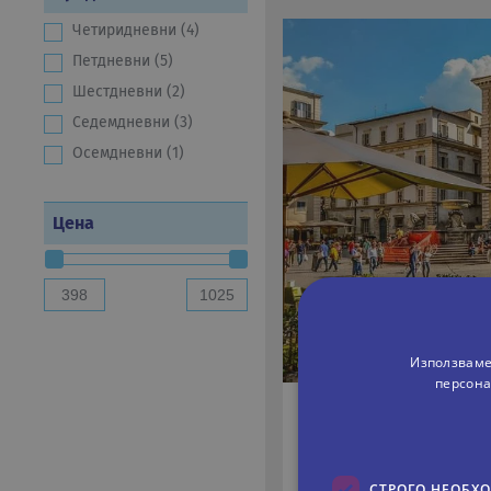
Четиридневни (4)
Петдневни (5)
Шестдневни (2)
Седемдневни (3)
Осемдневни (1)
Цена
Използваме
персона
РИМСКА ПРИКАЗКА
СТРОГО НЕОБХ
4 дни
Самолетн