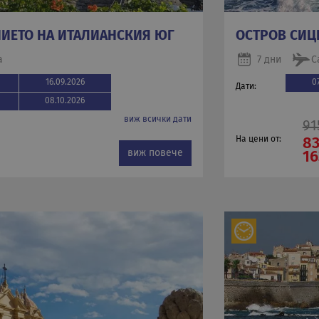
НИЕТО НА ИТАЛИАНСКИЯ ЮГ
ОСТРОВ СИЦ
а
7 дни
С
16.09.2026
0
Дати:
08.10.2026
виж всички дати
91
На цени от:
83
виж повече
16
.