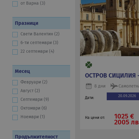
от Варна (3)
Празници
Свети Валентин (2)
6-ти септември (3)
22 септември (4)
Месец
ОСТРОВ СИЦИЛИЯ 
Февруари (2)
8 дни
Самолетн
Август (2)
20.09.2026
Дати:
Септември (9)
Октомври (6)
1025 €
Ноември (1)
На цени от:
2005 лв
Продължителност