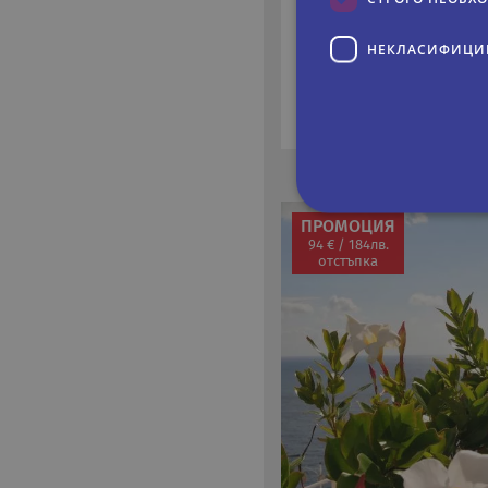
05.11.2026
Дати:
НЕКЛАСИФИЦИ
549 €
На цени от:
1074 лв.
ПРОМОЦИЯ
94 € / 184лв.
Строго не
отстъпка
Строго необходимите биск
акаунта. Уебсайтът не мож
Име
Д
CookieScriptConsent
Co
.r
PHPSESSID
PH
ru