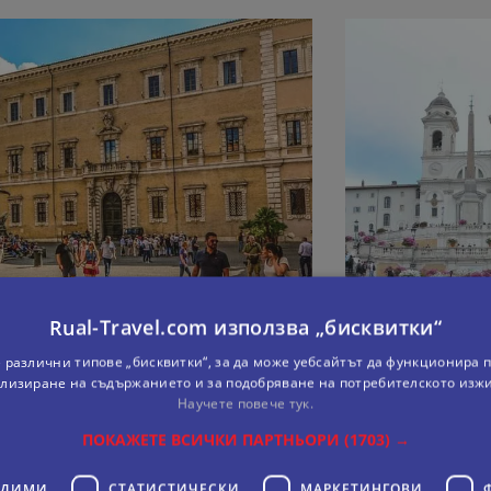
Rual-Travel.com използва „бисквитки“
 различни типове „бисквитки“, за да може уебсайтът да функционира п
лизиране на съдържанието и за подобряване на потребителското изж
Научете повече тук.
ПОКАЖЕТЕ ВСИЧКИ ПАРТНЬОРИ
(1703) →
РИМ ОТ ВАР
ОДИМИ
СТАТИСТИЧЕСКИ
МАРКЕТИНГOВИ
а
5 дни
С