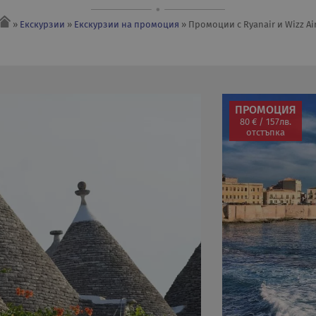
»
Екскурзии
»
Екскурзии на промоция
» Промоции с Ryanair и Wizz Ai
ПРОМОЦИЯ
80 € / 157лв.
отстъпка