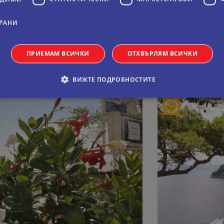
52
РАНИ
На цени от:
10
виж повече
ПРИЕМАМ ВСИЧКИ
ОТХВЪРЛЯМ ВСИЧКИ
ВИЖТЕ ПОДРОБНОСТИТЕ
обходими
Статистически
Маркетингoви
Функционални
Некла
витки позволяват основната функционалност на уебсайта, като потребителско вл
е да се използва правилно без строго необходими бисквитки.
Валиден
оставчик
/
Домейн
Описание
до
11
Тази бисквитка се използва от услугата Netpeak.c
okieScript
месеца 4
предпочитанията за съгласие на бисквитките на 
ual-travel.com
седмици
Необходимо е банерът за бисквитки Netpeak.com
Сесия
Бисквитка, генерирана от приложения, базирани 
P.net
идентификатор с общо предназначение, използв
al-travel.com