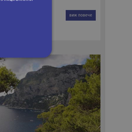
5 €
виж повече
27 лв.
сифицирани
изане и управление на
om, за да запомни
посетителите.
 да работи правилно.
на езика PHP. Това е
ан за поддържане на