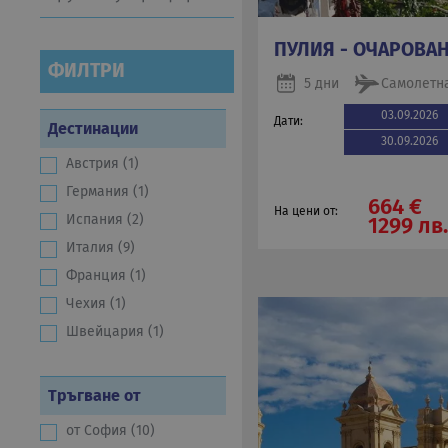
ПУЛИЯ - ОЧАРОВА
ФИЛТРИ
5 дни
Самолетн
03.09.2026
Дати:
Дестинации
30.09.2026
Австрия (1)
Германия (1)
664 €
На цени от:
Испания (2)
1299 лв
Италия (9)
Франция (1)
Чехия (1)
Швейцария (1)
Тръгване от
от София (10)