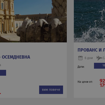
ПРОВАНС И 
- ОСЕМДНЕВНА
6 дни
С
а
1
Дати:
92
На цени от:
17
виж повече
.