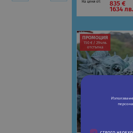
На цени от:
835 €
1634 лв
ПРОМОЦИЯ
150 € / 294лв.
отстъпка
Използваме
персона
СТРОГО НЕОБХ