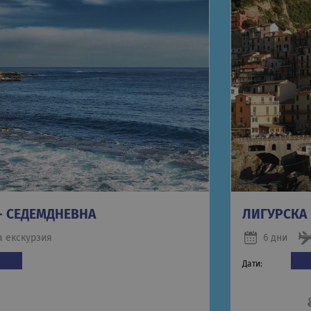
- СЕДЕМДНЕВНА
ЛИГУРСКА
а екскурзия
6 дни
Дати: