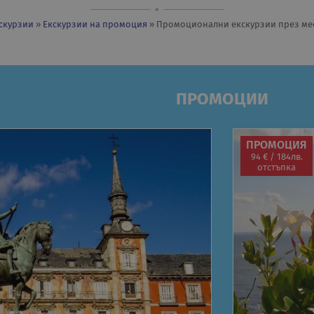
скурзии
»
Екскурзии на промоция
» Промоционални екскурзии през ме
ПРОМОЦИИ
ПРОМОЦИЯ
94 € / 184лв.
отстъпка