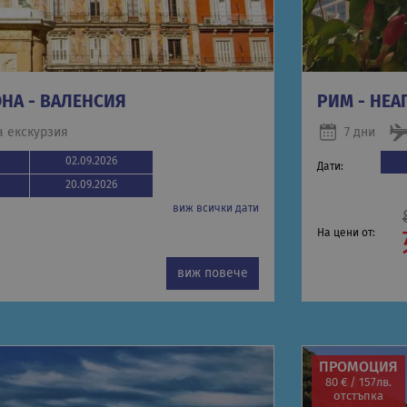
НА - ВАЛЕНСИЯ
РИМ - НЕ
а екскурзия
7 дни
02.09.2026
Дати:
20.09.2026
виж всички дати
На цени от:
виж повече
ПРОМОЦИЯ
80 € / 157лв.
отстъпка