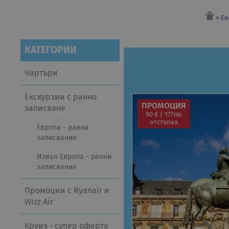
»
Ек
КАТЕГОРИИ
Чартъри
Екскурзии с ранно
ПРОМОЦИЯ
записване
90 € / 177лв.
отстъпка
Европа - ранни
записвания
Извън Европа - ранни
записвания
Промоции с Ryanair и
Wizz Air
Круиз - супер оферта