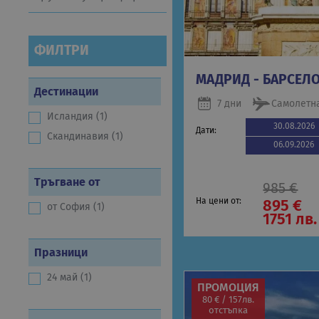
ФИЛТРИ
МАДРИД - БАРСЕЛО
Дестинации
7 дни
Самолетн
Исландия (1)
30.08.2026
Дати:
Скандинавия (1)
06.09.2026
Тръгване от
985 €
На цени от:
895 €
от София (1)
1751 лв.
Празници
24 май (1)
ПРОМОЦИЯ
80 € / 157лв.
отстъпка