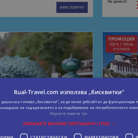
На цени от:
виж повече
.
ПРОМОЦИЯ
100 € / 196лв.
отстъпка
Rual-Travel.com използва „бисквитки“
 различни типове „бисквитки“, за да може уебсайтът да функционира п
лизиране на съдържанието и за подобряване на потребителското изж
Научете повече тук.
ПОКАЖЕТЕ ВСИЧКИ ПАРТНЬОРИ
(1703) →
ОДИМИ
СТАТИСТИЧЕСКИ
МАРКЕТИНГOВИ