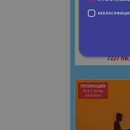
ЯПОНИЯ И ЮЖНА КО
НЕКЛАСИФИЦИ
12 дни
Самолет
09.10.2026
Дати:
3845 €
На цени от:
3695 €
7227 лв.
Строго не
Строго необходимите биск
акаунта. Уебсайтът не мож
ПРОМОЦИЯ
75 € / 147лв.
Име
Д
отстъпка
CookieScriptConsent
Co
.r
PHPSESSID
PH
ru