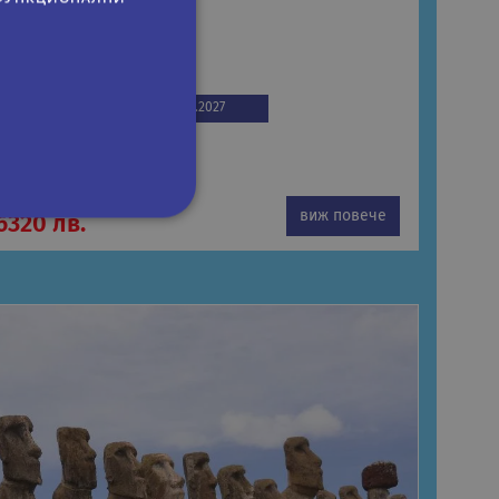
ИБЕТ
Самолетна екскурзия
31.10.2026
06.05.2027
3331 €
3231 €
виж повече
6320 лв.
сифицирани
изане и управление на
om, за да запомни
посетителите.
 да работи правилно.
на езика PHP. Това е
ан за поддържане на