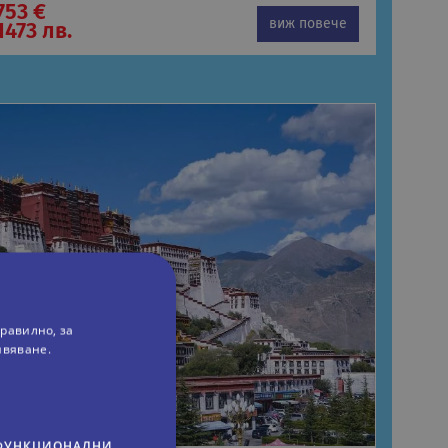
753 €
виж повече
1473 лв.
равилно, за
ивяване.
ФУНКЦИОНАЛНИ