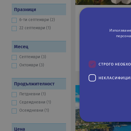
Празници
РИМ - НЕАПОЛ И 
6-ти септември (2)
7 дни
Самолетн
22 септември (1)
Използваме
05.09.2026
персона
Дати:
Месец
893 €
Септември (3)
На цени от:
799 €
СТРОГО НЕОБХ
1563 лв
Октомври (3)
НЕКЛАСИФИЦИ
Продължителност
Петдневни (1)
Седемдневни (1)
Осемдневни (1)
Цена