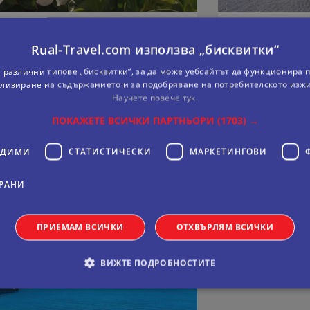
АМАЛФИЙСКАТА РИВИЕРА
НЕАПОЛИТАН
Rual-Travel.com използва „бисквитки“
а
5 дни
С
 различни типове „бисквитки“, за да може уебсайтът да функционира п
26.09.2026
1
лизиране на съдържанието и за подобряване на потребителското изж
Дати:
Научете повече тук.
ПОКАЖЕТЕ ВСИЧКИ ПАРТНЬОРИ
(1703) →
77
На цени от:
15
виж повече
ОДИМИ
СТАТИСТИЧЕСКИ
МАРКЕТИНГOВИ
.
РАНИ
ПРИЕМАМ ВСИЧКИ
ОТХВЪРЛЯМ ВСИЧКИ
ВИЖТЕ ПОДРОБНОСТИТЕ