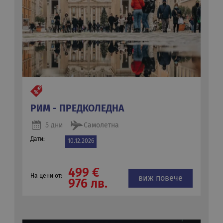
РИМ - ПРЕДКОЛЕДНА
5 дни
Самолетна
Дати:
10.12.2026
499 €
На цени от:
виж повече
976 лв.