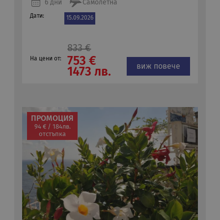
6 дни
Самолетна
Дати:
15.09.2026
833 €
753 €
На цени от:
виж повече
1473 лв.
ПРОМОЦИЯ
94 € / 184лв.
отстъпка