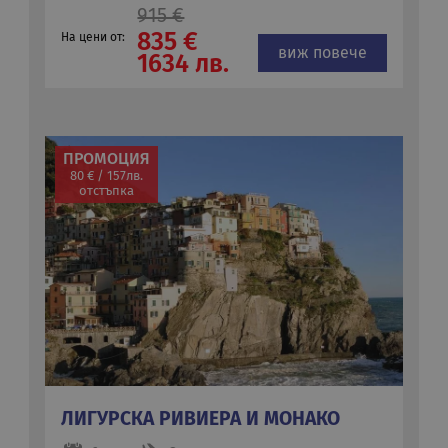
915 €
835 €
На цени от:
виж повече
1634 лв.
ПРОМОЦИЯ
80 € / 157лв.
отстъпка
ЛИГУРСКА РИВИЕРА И МОНАКО