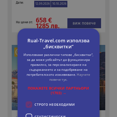
Дати:
12.09.2026
10.10.2026
658 €
На цени от:
виж повече
1285 лв.
Rual-Travel.com използва
„бисквитки“
Използваме различни типове „бисквитки“,
за да може уебсайтът да функционира
правилно, за персонализиране на
съдържанието и за подобряване на
потребителското изживяване.
Научете
повече тук.
ПОКАЖЕТЕ ВСИЧКИ ПАРТНЬОРИ
(1703) →
СТРОГО НЕОБХОДИМИ
СТАТИСТИЧЕСКИ