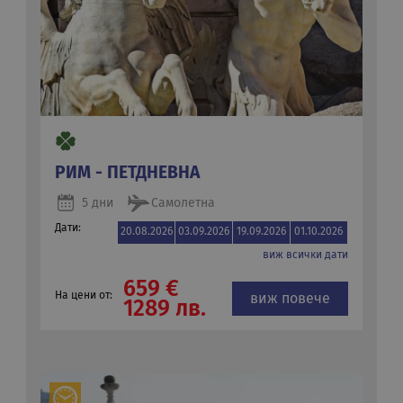
РИМ - ПЕТДНЕВНА
5 дни
Самолетна
Дати:
20.08.2026
03.09.2026
19.09.2026
01.10.2026
виж всички дати
659 €
На цени от:
виж повече
1289 лв.