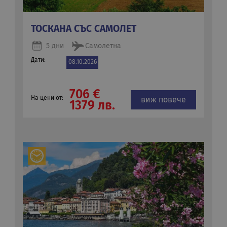
ТОСКАНА СЪС САМОЛЕТ
5 дни
Самолетна
Дати:
08.10.2026
706 €
На цени от:
виж повече
1379 лв.