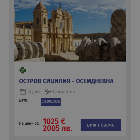
ОСТРОВ СИЦИЛИЯ - ОСЕМДНЕВНА
8 дни
Самолетна
Дати:
20.09.2026
1025 €
На цени от:
виж повече
2005 лв.