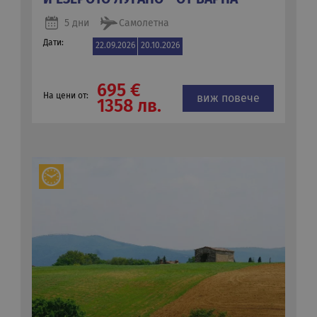
5 дни
Самолетна
Дати:
22.09.2026
20.10.2026
695 €
На цени от:
виж повече
1358 лв.