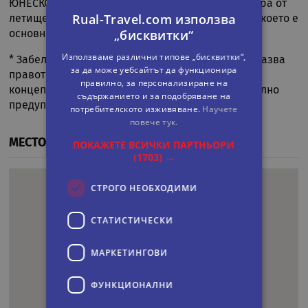
ЮНЕСКО. Той е разположен на около 40 километра от
Rual-Travel.com използва
летище Невшехир (Nevşehir Kapadokya Airport), което е
„бисквитки“
основното летище, обслужващо района.
Използваме различни типове „бисквитки“,
* Забележка: Администрацията на хотела си запазва
за да може уебсайтът да функционира
правото да прави промени в изпълнението на
правилно, за персонализиране на
концепцията си спрямо сезона, без предварително
съдържанието и за подобряване на
предупреждение.
потребителското изживяване.
Научете
повече тук.
МЕСТОПОЛОЖЕНИЕ
ПОКАЖЕТЕ ВСИЧКИ ПАРТНЬОРИ
(1703) →
СТРОГО НЕОБХОДИМИ
СТАТИСТИЧЕСКИ
МАРКЕТИНГOВИ
ФУНКЦИОНАЛНИ