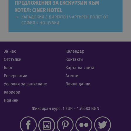
до
ПРЕДЛОЖЕНИЯ ЗА ЕКСКУРЗИИ КЪМ
ХОТЕЛ: CINER HOTEL
CookieScriptConsent
11
Тази
CookieScript
месеца 4
изпо
.rual-travel.com
КАПАДОКИЯ С ДИРЕКТЕН ЧАРТЪРЕН ПОЛЕТ ОТ
седмици
услу
Netp
СОФИЯ 4 НОЩУВКИ
да з
пред
за с
биск
посе
Нео
За нас
Календар
бане
биск
Отстъпки
Контакти
Netp
раб
Блог
Карта на сайта
прав
Резервации
Агенти
PHPSESSID
Сесия
Биск
PHP.net
гене
rual-travel.com
Условия за записване
Лични данни
при
бази
Кариери
език
иден
Google Privacy Policy
Новини
общ
пред
Фиксиран курс: 1 EUR = 1.95583 BGN
изпо
под
потр
про
сеси
Обик