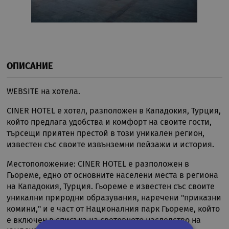
ОПИСАНИЕ
WEBSITE на хотела.
CINER HOTEL е хотел, разположен в Кападокия, Турция,
който предлага удобства и комфорт на своите гости,
търсещи приятен престой в този уникален регион,
известен със своите извънземни пейзажи и история.
Местоположение: CINER HOTEL е разположен в
Гьореме, едно от основните населени места в региона
на Кападокия, Турция. Гьореме е известен със своите
уникални природни образувания, наречени "приказни
комини," и е част от Националния парк Гьореме, който
е включен в списъка на световното наследство на