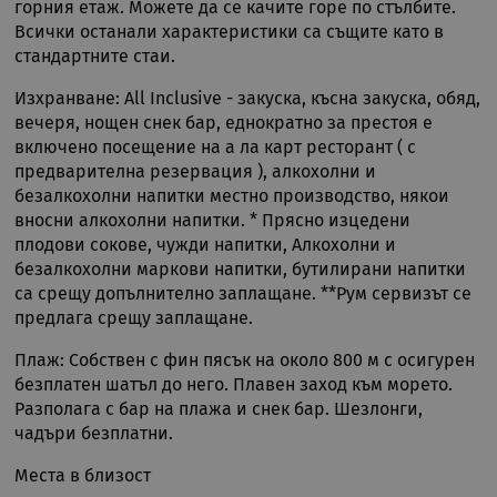
Некласифицирани
горния етаж. Можете да се качите горе по стълбите.
Всички останали характеристики са същите като в
Строго необходимите бисквитки позволяват
стандартните стаи.
основната функционалност на уебсайта, като
потребителско влизане и управление на
Изхранване: All Inclusive - закуска, късна закуска, обяд,
акаунта. Уебсайтът не може да се използва
правилно без строго необходими бисквитки.
вечеря, нощен снек бар, еднократно за престоя е
включено посещение на а ла карт ресторант ( с
Валиден
Име
Доставчик
/
Домейн
Опи
до
предварителна резервация ), алкохолни и
безалкохолни напитки местно производство, някои
CookieScriptConsent
11
Тази
CookieScript
месеца 4
изпо
.rual-travel.com
вносни алкохолни напитки. * Прясно изцедени
седмици
услу
плодови сокове, чужди напитки, Алкохолни и
Netp
да з
безалкохолни маркови напитки, бутилирани напитки
пред
са срещу допълнително заплащане. **Рум сервизът се
за с
биск
предлага срещу заплащане.
посе
Нео
бане
Плаж: Собствен с фин пясък на около 800 м с осигурен
биск
безплатен шатъл до него. Плавен заход към морето.
Netp
раб
Разполага с бар на плажа и снек бар. Шезлонги,
прав
чадъри безплатни.
PHPSESSID
Сесия
Биск
PHP.net
гене
rual-travel.com
Места в близост
при