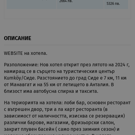
2664 лв.
5326 лв.
ОПИСАНИЕ
WEBSITE на хотела.
Разположение: Нов хотел открит през лятото на 2024 г,
намиращ се в сърцето на туристическия център
Kumköy/Сиде. Разстоянието до град Сиде е 7 км, 11 км
от Манавгат и на 55 км от летището в Анталия. В
близост има автобусна спирка и таксита.
На териорията на хотела: лоби бар, основен ресторант
с вътрешен двор, три а ла карт ресторанта (в
зависимост от наличността, изисква се резервация)
различни барове, магазини, фризьорски салон,
закрит плувен басейн ( само през зимния сезон) и