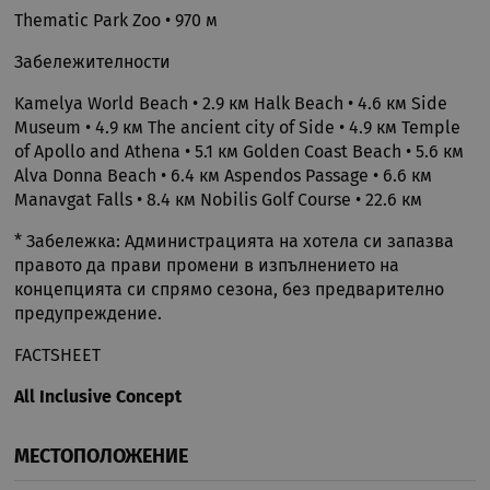
бази
език
Thematic Park Zoo
•
970 м
иден
Google Privacy Policy
общ
Забележителности
пред
изпо
под
Kamelya World Beach
•
2.9 км
Halk Beach
•
4.6 км
Side
потр
про
Museum
•
4.9 км
The ancient city of Side
•
4.9 км
Temple
сеси
of Apollo and Athena
•
5.1 км
Golden Coast Beach
•
5.6 км
Обик
е пр
Alva Donna Beach
•
6.4 км
Aspendos Passage
•
6.6 км
ген
Manavgat Falls
•
8.4 км
Nobilis Golf Course
•
22.6 км
числ
изпо
да б
* Забележка: Администрацията на хотела си запазва
спец
сайт
правото да прави промени в изпълнението на
прим
концепцията си спрямо сезона, без предварително
подд
реги
предупреждение.
стату
потр
меж
FACTSHEET
стра
All Inclusive Concept
XSRF-TOKEN
iframe.cassiatour.com
1 час 59
Тази
минути
напи
помо
сигу
МЕСТОПОЛОЖЕНИЕ
сайт
пред