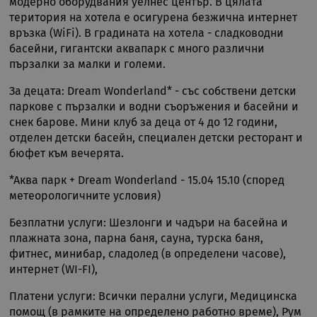
модерно оборудвания уелнес център. В цялата
територия на хотела е осигурена безжична интернет
връзка (WiFi). В градината на хотела - сладководни
басейни, гигантски аквапарк с много различни
пързалки за малки и големи.
За децата: Dream Wonderland* - със собствени детски
паркове с пързалки и водни съоръжения и басейни и
снек барове. Мини клуб за деца от 4 до 12 години,
отделен детски басейн, специален детски ресторант и
бюфет към вечерята.
*Аква парк + Dream Wonderland - 15.04 15.10 (според
метеорологичните условия)
Безплатни услуги: Шезлонги и чадъри на басейна и
плажната зона, парна баня, сауна, турска баня,
фитнес, минибар, сладолед (в определени часове),
интернет (WI-FI),
Платени услуги: Всички перални услуги, Медицинска
помощ (в рамките на определено работно време), Рум