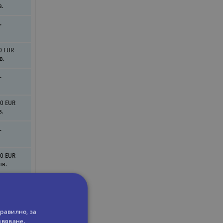
в.
.
0 EUR
в.
.
00 EUR
в.
.
00 EUR
лв.
равилно, за
ивяване.