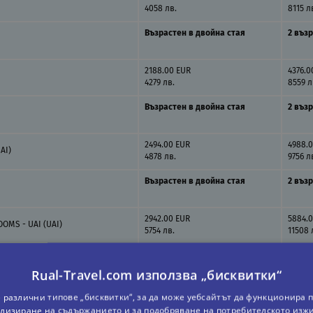
4058 лв.
8115 л
Възрастен в двойна стая
2 възр
2188.00 EUR
4376.0
4279 лв.
8559 л
Възрастен в двойна стая
2 възр
2494.00 EUR
4988.
AI)
4878 лв.
9756 л
Възрастен в двойна стая
2 възр
2942.00 EUR
5884.
OMS - UAI (UAI)
5754 лв.
11508 
Rual-Travel.com използва „бисквитки“
 различни типове „бисквитки“, за да може уебсайтът да функционира п
лизиране на съдържанието и за подобряване на потребителското изж