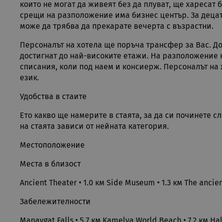
които не могат да живеят без да плуват, ще харесат 
CookieScriptConsent
Co
.r
срещи на разположение има бизнес център. За децата
може да трябва да прекарате вечерта с възрастни.
PHPSESSID
PH
ru
Персоналът на хотела ще поръча трансфер за Вас. До
достигнат до най-високите етажи. На разположение н
списания, коли под наем и консиерж. Персоналът на 
език.
Google Privacy Poli
XSRF-TOKEN
if
Удобства в стаите
Ето какво ще намерите в стаята, за да си починете с
Име
на стаята зависи от нейната категория.
Име
Име
Дос
__Secure-ROLLOUT_TOKE
Име
Местоположение
__Secure-YNID
_clsk
csbwfs_show_hide_status
Mic
.rua
YSC
Места в близост
resolution
VISITOR_INFO1_LIVE
Ancient Theater
•
1.0 км
Side Museum
•
1.3 км
The ancien
_ga
Goo
.rua
Забележителности
test_cookie
Manavgat Falls
•
5.7 км
Kamelya World Beach
•
7.2 км
Ha