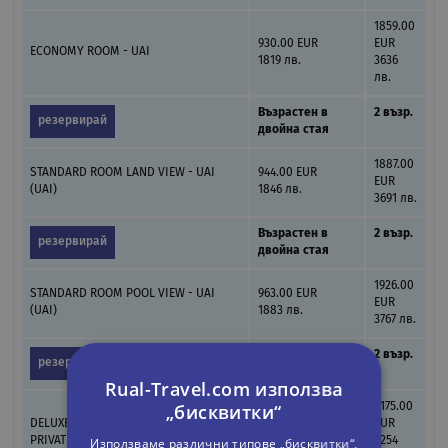
1859.00
930.00 EUR
EUR
ECONOMY ROOM - UAI
1819 лв.
3636
лв.
Възрастен в
2 възр.
резервирай
двойна стая
1887.00
STANDARD ROOM LAND VIEW - UAI
944.00 EUR
EUR
(UAI)
1846 лв.
3691 лв.
Възрастен в
2 възр.
резервирай
двойна стая
1926.00
STANDARD ROOM POOL VIEW - UAI
963.00 EUR
EUR
(UAI)
1883 лв.
3767 лв.
Възрастен в
2 възр.
резервирай
двойна стая
Rual-Travel.com използва
„бисквитки“
2175.00
DELUXE ROOM WITH JACUZZI AND
1088.00 EUR
EUR
Използваме различни типове „бисквитки“,
PRIVATE GARDEN - UAI
2128 лв.
4254