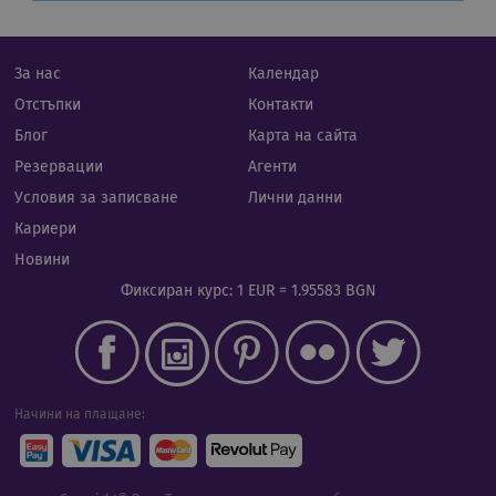
при
бази
език
иден
Google Privacy Policy
общ
За нас
Календар
пред
изпо
Отстъпки
Контакти
под
потр
Блог
Карта на сайта
про
сеси
Резервации
Агенти
Обик
е пр
Условия за записване
Лични данни
ген
числ
Кариери
изпо
да б
Новини
спец
сайт
Фиксиран курс: 1 EUR = 1.95583 BGN
прим
подд
реги
стату
потр
меж
стра
Начини на плащане:
XSRF-TOKEN
iframe.cassiatour.com
1 час 59
Тази
минути
напи
помо
сигу
сайт