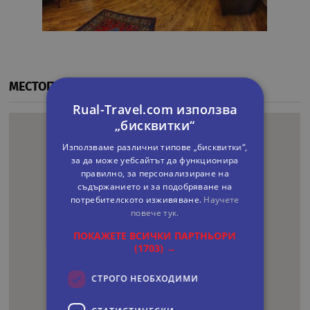
МЕСТОПОЛОЖЕНИЕ
Rual-Travel.com използва
„бисквитки“
Използваме различни типове „бисквитки“,
за да може уебсайтът да функционира
правилно, за персонализиране на
съдържанието и за подобряване на
потребителското изживяване.
Научете
повече тук.
ПОКАЖЕТЕ ВСИЧКИ ПАРТНЬОРИ
(1703) →
СТРОГО НЕОБХОДИМИ