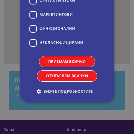
СТАТИСТИЧЕСКИ
МАРКЕТИНГOВИ
ФУНКЦИОНАЛНИ
НЕКЛАСИФИЦИРАНИ
ПРИЕМАМ ВСИЧКИ
ОТХВЪРЛЯМ ВСИЧКИ
ПРЕДЛОЖЕНИЯ ЗА ЕКСКУРЗИИ КЪМ
ХОТЕЛ: AKUZUN STONE HOTEL
ВИЖТЕ ПОДРОБНОСТИТЕ
КАПАДОКИЯ С ДИРЕКТЕН ЧАРТЪРЕН ПОЛЕТ ОТ
СОФИЯ 4 НОЩУВКИ
Строго необходими
Статистически
Маркетингoви
Функционални
За нас
Календар
Некласифицирани