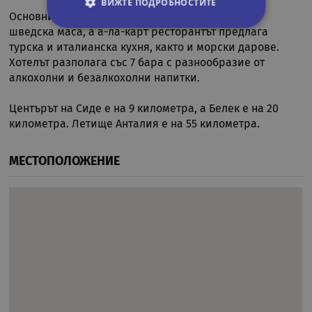
ВИЖТЕ ПОДРОБНОСТИТЕ
Основният ресторант сервира вкусни ястия на
шведска маса, а а-ла-карт ресторантът предлага
турска и италианска кухня, както и морски дарове.
Строго необходими
Статистически
Хотелът разполага със 7 бара с разнообразие от
Маркетингoви
Функционални
алкохолни и безалкохолни напитки.
Некласифицирани
Центърът на Сиде е на 9 километра, а Белек е на 20
Строго необходимите бисквитки позволяват
километра. Летище Анталия е на 55 километра.
основната функционалност на уебсайта, като
потребителско влизане и управление на
акаунта. Уебсайтът не може да се използва
МЕСТОПОЛОЖЕНИЕ
правилно без строго необходими бисквитки.
Валиден
Име
Доставчик
/
Домейн
Опи
до
CookieScriptConsent
11
Тази
CookieScript
месеца 4
изпо
.rual-travel.com
седмици
услу
Netp
да з
пред
за с
биск
посе
Нео