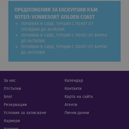
меж
стра
ПРЕДЛОЖЕНИЯ ЗА ЕКСКУРЗИИ КЪМ
XSRF-TOKEN
iframe.cassiatour.com
1 час 59
Тази
ХОТЕЛ: VONRESORT GOLDEN COAST
минути
напи
помо
ПОЧИВКА В СИДЕ, ТУРЦИЯ С ПОЛЕТ ОТ
сигу
ПЛОВДИВ ДО АНТАЛИЯ
сайт
пред
ПОЧИВКА В СИДЕ, ТУРЦИЯ С ПОЛЕТ ОТ ВАРНА
на а
ДО АНТАЛИЯ
фал
на з
ПОЧИВКА В СИДЕ, ТУРЦИЯ С ПОЛЕТ ОТ БУРГАС
сайт
ДО АНТАЛИЯ
Доставчик
/
Валиден
Име
Описание
За нас
Календар
Домейн
Доставчик
до
Валиден
Име
Описание
/
Домейн
до
Валиден
Име
Доставчик
/
Домейн
Описа
Отстъпки
Контакти
__Secure-
.youtube.com
5 месеца
до
ROLLOUT_TOKEN
4
csbwfs_show_hide_status
blog.rual-
1 ден
Тази биск
Блог
Карта на сайта
седмици
travel.com
е свързана
_clsk
1 ден
Тази 
Microsoft
Доставчик
/
Валиден
Име
О
контрола 
свърз
.rual-travel.com
Домейн
до
Резервации
Агенти
__Secure-YNID
.youtube.com
5 месеца
видимостт
Micros
4
или
Analyt
YSC
Сесия
Та
Google LLC
Условия за записване
Лични данни
седмици
поведени
Използ
на
.youtube.com
на бутони
съхра
Yo
Кариери
споделяне
инфор
пр
социалнит
сесият
пр