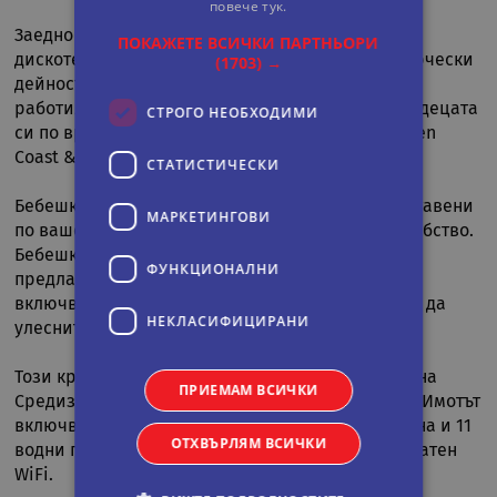
повече тук.
Заедно със специален детски ресторант, мини
ПОКАЖЕТЕ ВСИЧКИ ПАРТНЬОРИ
дискотека и детска площадка, се предлагат творчески
(1703) →
дейности като оригами, ръчно изработени
работилници и пъзел игри, за да вдъхновявате децата
СТРОГО НЕОБХОДИМИ
си по време на престоя си във VONRESORT Golden
Coast & Aqua.
СТАТИСТИЧЕСКИ
Бебешка вана и колички могат да бъдат предоставени
МАРКЕТИНГOВИ
по ваше желание срещу доплащане за ваше удобство.
Бебешки креватчета и столчета за хранене се
ФУНКЦИОНАЛНИ
предлагат безплатно. Други удобства за бебета
включват нагревател за бутилки и блендери, за да
НЕКЛАСИФИЦИРАНИ
улесните приготвянето на храната.
Този крайбрежен хотел е разположен на брега на
ПРИЕМАМ ВСИЧКИ
Средиземно море с дълъг пясъчен частен плаж. Имотът
включва 2 открити басейна, аквапарк с 3 басейна и 11
ОТХВЪРЛЯМ ВСИЧКИ
водни пързалки и спа център. Осигурен е безплатен
WiFi.