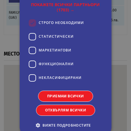
стая
ПОКАЖЕТЕ ВСИЧКИ ПАРТНЬОРИ
(1703) →
4441.00
FAMILY SUPERIOR ROOM - UAI
2221.00 EUR
EUR
(UAI)
4344 лв.
8686 лв.
СТРОГО НЕОБХОДИМИ
СТАТИСТИЧЕСКИ
МАРКЕТИНГOВИ
МЕСТОПОЛОЖЕНИЕ
ФУНКЦИОНАЛНИ
НЕКЛАСИФИЦИРАНИ
ПРИЕМАМ ВСИЧКИ
ОТХВЪРЛЯМ ВСИЧКИ
ВИЖТЕ ПОДРОБНОСТИТЕ