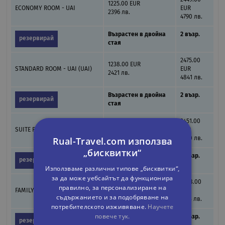
1225.00 EUR
ECONOMY ROOM - UAI
EUR
2396 лв.
4790 лв.
Възрастен в двойна
2 възр.
резервирай
стая
2475.00
1238.00 EUR
STANDARD ROOM - UAI (UAI)
EUR
2421 лв.
4841 лв.
Възрастен в двойна
2 възр.
резервирай
стая
3451.00
1726.00 EUR
SUITE ROOM - UAI (UAI)
EUR
3376 лв.
Rual-Travel.com използва
6750 лв.
„бисквитки“
Възрастен в двойна
2 възр.
резервирай
стая
Използваме различни типове „бисквитки“,
за да може уебсайтът да функционира
3458.00
правилно, за персонализиране на
1729.00 EUR
FAMILY ROOM ROH - UAI
EUR
3382 лв.
съдържанието и за подобряване на
6763 лв.
потребителското изживяване.
Научете
повече тук.
Възрастен в двойна
2 възр.
резервирай