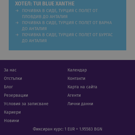
Netp
ХОТЕЛ: TUI BLUE XANTHE
раб
ПОЧИВКА В СИДЕ, ТУРЦИЯ С ПОЛЕТ ОТ
прав
ПЛОВДИВ ДО АНТАЛИЯ
PHPSESSID
Сесия
Биск
PHP.net
ПОЧИВКА В СИДЕ, ТУРЦИЯ С ПОЛЕТ ОТ ВАРНА
гене
rual-travel.com
при
ДО АНТАЛИЯ
бази
ПОЧИВКА В СИДЕ, ТУРЦИЯ С ПОЛЕТ ОТ БУРГАС
език
иден
ДО АНТАЛИЯ
Google Privacy Policy
общ
пред
изпо
под
потр
про
За нас
Календар
сеси
Обик
Отстъпки
Контакти
е пр
ген
Блог
Карта на сайта
числ
изпо
Резервации
Агенти
да б
спец
Условия за записване
Лични данни
сайт
прим
Кариери
подд
реги
Новини
стату
потр
Фиксиран курс: 1 EUR = 1.95583 BGN
меж
стра