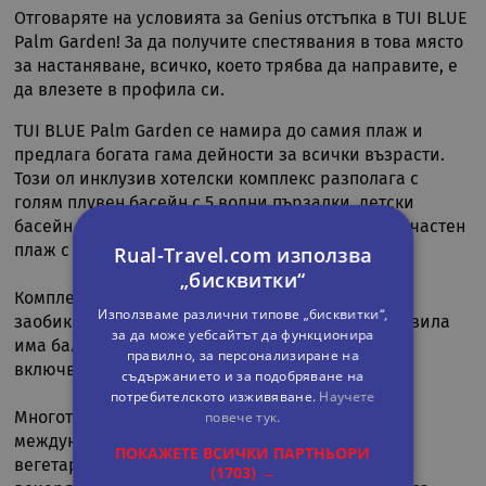
Отговаряте на условията за Genius отстъпка в TUI BLUE
Palm Garden! За да получите спестявания в това място
за настаняване, всичко, което трябва да направите, е
да влезете в профила си.
TUI BLUE Palm Garden се намира до самия плаж и
предлага богата гама дейности за всички възрасти.
Този ол инклузив хотелски комплекс разполага с
голям плувен басейн с 5 водни пързалки, детски
басейн, детски клуб и детска площадка, както и частен
плаж с шезлонги.
Rual-Travel.com използва
„бисквитки“
Комплексът се състои от 15 сгради в стил вила,
Използваме различни типове „бисквитки“,
заобиколени от пищна палмова градина. Всяка вила
за да може уебсайтът да функционира
има балкон или тераса. Фамилните помещения
правилно, за персонализиране на
включват 2 отделни спални.
съдържанието и за подобряване на
потребителското изживяване.
Научете
повече тук.
Многото ресторанти и барове предлагат
международна и регионална кухня, а също
ПОКАЖЕТЕ ВСИЧКИ ПАРТНЬОРИ
вегетариански и веган ястия. За закуска, обяд и
(1703) →