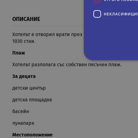
НЕКЛАСИФИЦИ
ОПИСАНИЕ
Хотелът е отворил врати през 2003 година и последно
1030 стаи.
Плаж
Хотелът разполага със собствен пясъчен плаж.
Строго не
За децата
Строго необходимите биск
детски център
акаунта. Уебсайтът не мож
детска площадка
Име
Д
басейн
CookieScriptConsent
Co
.r
лунапарк
PHPSESSID
PH
ru
Местоположение