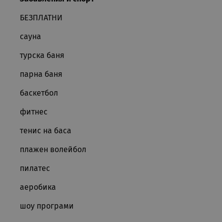
cuid
Info
ead
БЕЗПЛАТНИ
_gat_gtag_UA_7519984_1
_ga_9599PZVQ6D
.rua
сауна
_uetsid
_clsk
Mic
турска баня
rual
_uetvid
парна баня
_gid
Goo
.rua
баскетбол
_fbp
фитнес
cassia_tour_session
ifr
тенис на баса
_gcl_au
плажен волейбол
MUID
пилатес
аеробика
IDE
шоу програми