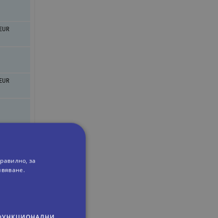
 EUR
 EUR
 EUR
равилно, за
ивяване.
 EUR
ФУНКЦИОНАЛНИ