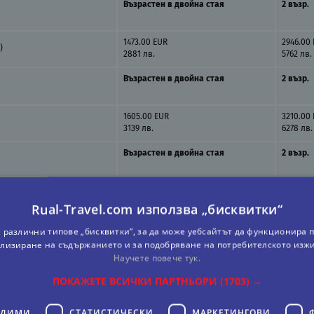
Възрастен в двойна стая
2 възр.
1473.00 EUR
2946.00
)
2881 лв.
5762 лв.
Възрастен в двойна стая
2 възр.
1605.00 EUR
3210.00
3139 лв.
6278 лв.
Възрастен в двойна стая
2 възр.
1619.00 EUR
3238.00
3166 лв.
6333 лв.
Rual-Travel.com използва „бисквитки“
Възрастен в двойна стая
2 възр.
 различни типове „бисквитки“, за да може уебсайтът да функционира п
лизиране на съдържанието и за подобряване на потребителското изж
Научете повече тук.
1801.00 EUR
3601.00
3522 лв.
7043 лв.
ПОКАЖЕТЕ ВСИЧКИ ПАРТНЬОРИ
(1703) →
ОДИМИ
СТАТИСТИЧЕСКИ
МАРКЕТИНГOВИ