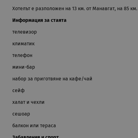
Хотелът е разположен на 13 км. от Манавгат, на 85 км.
Google Privacy Poli
Информация за стаята
XSRF-TOKEN
if
телевизор
климатик
Име
Име
Име
Дос
__Secure-ROLLOUT_TOKE
телефон
Име
__Secure-YNID
_clsk
csbwfs_show_hide_status
Mic
мини-бар
.rua
YSC
resolution
набор за приготвяне на кафе/чай
VISITOR_INFO1_LIVE
_ga
Goo
.rua
сейф
халат и чехли
test_cookie
сешоар
_clck
.rua
балкон или тераса
VISITOR_PRIVACY_METAD
Забавления и спорт