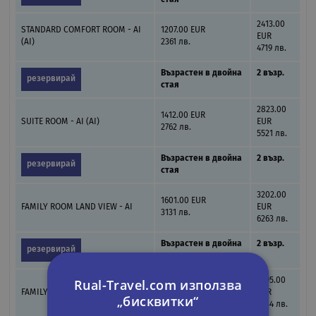
стая
2413.00
STANDARD COMFORT ROOM - AI
1207.00 EUR
EUR
(AI)
2361 лв.
4719 лв.
Възрастен в двойна
2 възр.
резервирай
стая
2823.00
1412.00 EUR
SUITE ROOM - AI (AI)
EUR
2762 лв.
5521 лв.
Възрастен в двойна
2 възр.
резервирай
стая
3202.00
1601.00 EUR
FAMILY ROOM LAND VIEW - AI
EUR
3131 лв.
6263 лв.
Възрастен в двойна
2 възр.
резервирай
стая
Rual-Travel.com използва
3295.00
1648.00 EUR
FAMILY ROOM SEA VIEW - AI (AI)
EUR
„бисквитки“
3223 лв.
6444 лв.