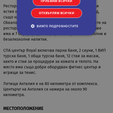
ПРИЕМАМ ВСИЧКИ
Ресторант Myra предлага турски и международни
ястия на шведска маса за закуска и вечеря. Обяд,
ОТХВЪРЛЯМ ВСИЧКИ
също на шведска маса, се сервира в ресторант
Okeanos. Гостите могат да се хранят както в залите на
ВИЖТЕ ПОДРОБНОСТИТЕ
ресторантите, така и на открито. На разположение
има и 7 бара, предлагащи разнообразни алкохолни и
безалкохолни напитки.
Строго необходими
Статистически
СПА център Royal включва парна баня, 2 сауни, 1 ВИП
Маркетингoви
Функционални
турска баня, 1 обща турска баня, 12 стаи за масаж,
Некласифицирани
както и стаи за процедури за кожата и тялото. На
място има също добре оборудван фитнес център и
Строго необходимите бисквитки позволяват
игрище за тенис.
основната функционалност на уебсайта, като
потребителско влизане и управление на
акаунта. Уебсайтът не може да се използва
Летище Анталия е на 80 километра от комплекса.
правилно без строго необходими бисквитки.
Центърът на Анталия се намира на около 90
Валиден
Име
Доставчик
/
Домейн
Опи
километра.
до
CookieScriptConsent
11
Тази
CookieScript
месеца 4
изпо
.rual-travel.com
МЕСТОПОЛОЖЕНИЕ
седмици
услу