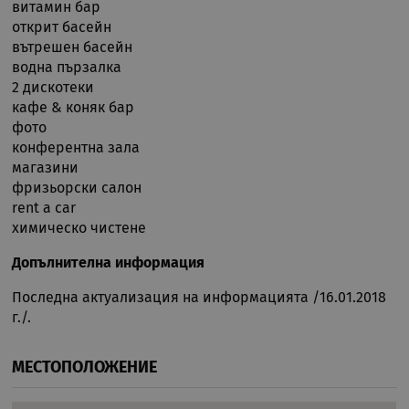
да з
витамин бар
пред
открит басейн
за с
биск
вътрешен басейн
посе
водна пързалка
Нео
бане
2 дискотеки
биск
кафе & коняк бар
Netp
раб
фото
прав
конферентна зала
PHPSESSID
Сесия
Биск
PHP.net
магазини
гене
rual-travel.com
при
фризьорски салон
бази
rent a car
език
иден
Google Privacy Policy
химическо чистене
общ
пред
изпо
Допълнителна информация
под
потр
Последна актуализация на информацията /16.01.2018
про
сеси
г./.
Обик
е пр
ген
числ
МЕСТОПОЛОЖЕНИЕ
изпо
да б
спец