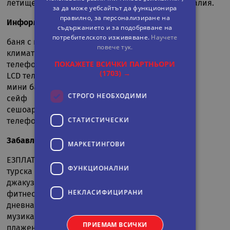
летището в Анталия, на 55 км. от центъра на Анталия.
за да може уебсайтът да функционира
правилно, за персонализиране на
Информация за стаята
съдържанието и за подобряване на
потребителското изживяване.
Научете
баня с вана
повече тук.
климатик
ПОКАЖЕТЕ ВСИЧКИ ПАРТНЬОРИ
телефон
(1703) →
LCD телевизор
мини бар
СТРОГО НЕОБХОДИМИ
сейф
сешоар
СТАТИСТИЧЕСКИ
телефон
Забавления и спорт
МАРКЕТИНГOВИ
ЕЗПЛАТНИ:
ФУНКЦИОНАЛНИ
турска баня
джакузи
НЕКЛАСИФИЦИРАНИ
фитнес център
дневна анимация
музика на живо
ПРИЕМАМ ВСИЧКИ
плажен волейбол