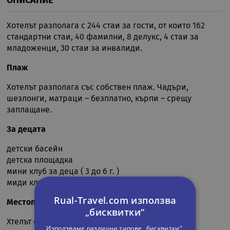
ОПИСАНИЕ
Хотелът разполага с 244 стаи за гости, от които 162
стандартни стаи, 40 фамилни, 8 делукс, 4 стаи за
младоженци, 30 стаи за инвалиди.
Плаж
Хотелът разполага със собствен плаж. Чадъри,
шезлонги, матраци – безплатно, кърпи – срещу
заплащане.
За децата
детски басейн
детска площадка
мини клуб за деца ( 3 до 6 г. )
миди клуб за деца ( 7 до 12 г.)
Rual-Travel.com използва
Местоположение
„бисквитки“
Хтелът се намира на 15 км. от Сиде, на 45 км. от
Използваме различни типове „бисквитки“,