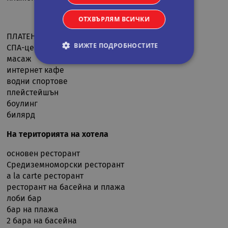
ОТХВЪРЛЯМ ВСИЧКИ
ПЛАТЕНИ:
ВИЖТЕ ПОДРОБНОСТИТЕ
СПА-център
масаж
интернет кафе
водни спортове
Строго необходими
Статистически
плейстейшън
Маркетингoви
Функционални
боулинг
Некласифицирани
билярд
Строго необходимите бисквитки позволяват
На територията на хотела
основната функционалност на уебсайта, като
потребителско влизане и управление на
основeн ресторант
акаунта. Уебсайтът не може да се използва
правилно без строго необходими бисквитки.
Средиземноморски ресторант
a la carte ресторант
Валиден
Име
Доставчик
/
Домейн
Опи
ресторант на басейна и плажа
до
лоби бар
CookieScriptConsent
11
Тази
CookieScript
бар на плажа
месеца 4
изпо
.rual-travel.com
седмици
услу
2 бара на басейна
Netp