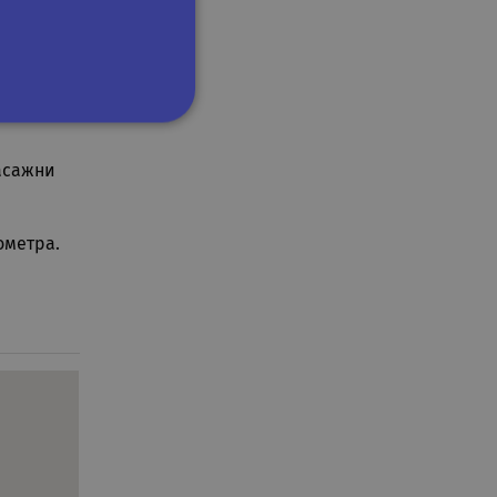
 и кът за
агат
сифицирани
масажни
изане и управление на
ометра.
om, за да запомни
посетителите.
 да работи правилно.
на езика PHP. Това е
ан за поддържане на
ено това е произволно
е специфично за сайта, но
атус за потребител
рността на сайта за