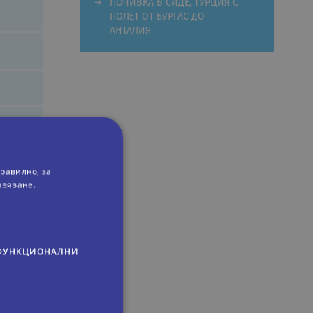
ПОЧИВКА В СИДЕ, ТУРЦИЯ С
ПОЛЕТ ОТ БУРГАС ДО
АНТАЛИЯ
равилно, за
ивяване.
ФУНКЦИОНАЛНИ
ж и