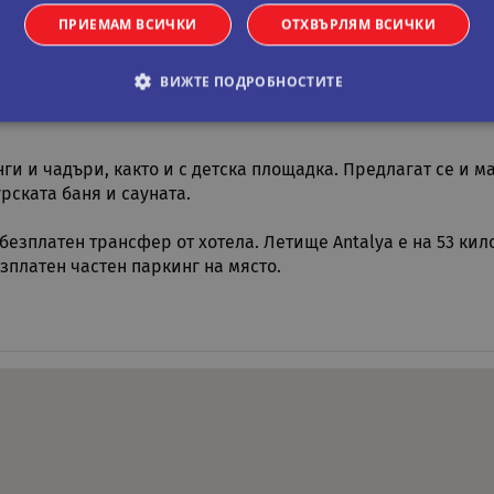
ПРИЕМАМ ВСИЧКИ
ОТХВЪРЛЯМ ВСИЧКИ
матик. Всички стаи са оборудвани със сателитна телевизия
ВИЖТЕ ПОДРОБНОСТИТЕ
я сред традиционна обстановка. В бара на място се предл
обходими
Статистически
Маркетингoви
Функционални
Некла
нги и чадъри, както и с детска площадка. Предлагат се и 
рската баня и сауната.
витки позволяват основната функционалност на уебсайта, като потребителско вл
е да се използва правилно без строго необходими бисквитки.
безплатен трансфер от хотела. Летище Antalya е на 53 кил
Валиден
оставчик
/
Домейн
Описание
зплатен частен паркинг на място.
до
11
Тази бисквитка се използва от услугата Netpeak.c
okieScript
месеца 4
предпочитанията за съгласие на бисквитките на 
ual-travel.com
седмици
Необходимо е банерът за бисквитки Netpeak.com
Сесия
Бисквитка, генерирана от приложения, базирани 
P.net
идентификатор с общо предназначение, използв
al-travel.com
потребителски променливи на сесията. Обикнов
генерирано число, как се използва, може да бъд
добър пример е поддържането на регистриран ст
между страниците.
cy
rame.cassiatour.com
1 час 59
Тази бисквитка е написана, за да помогне за сигу