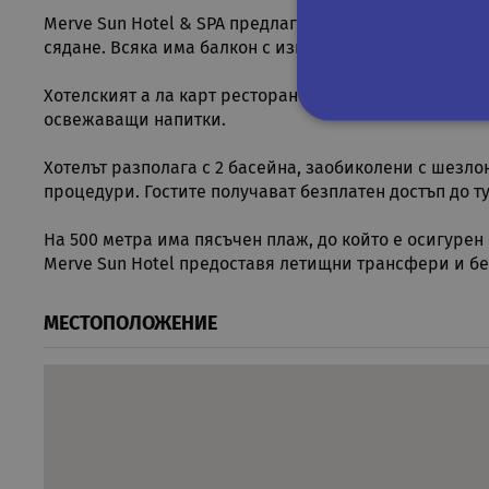
Merve Sun Hotel & SPA предлага просторни стаи с кли
сядане. Всяка има балкон с изглед към околностите.
Хотелският а ла карт ресторант сервира местни ясти
освежаващи напитки.
Строго не
Хотелът разполага с 2 басейна, заобиколени с шезло
процедури. Гостите получават безплатен достъп до ту
Строго необходимите биск
акаунта. Уебсайтът не мож
На 500 метра има пясъчен плаж, до който е осигурен 
Име
Д
Merve Sun Hotel предоставя летищни трансфери и бе
CookieScriptConsent
Co
.r
МЕСТОПОЛОЖЕНИЕ
PHPSESSID
PH
ru
Google Privacy Poli
XSRF-TOKEN
if