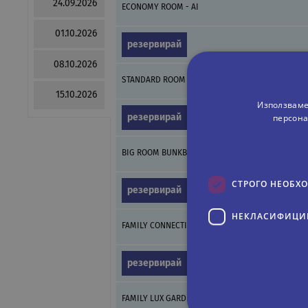
24.09.2026
ECONOMY ROOM - AI
01.10.2026
резервирай
08.10.2026
STANDARD ROOM - AI (AI)
15.10.2026
Използваме
персона
резервирай
BIG ROOM BUNKBED - AI
СТРОГО НЕОБХ
резервирай
НЕКЛАСИФИЦИ
FAMILY CONNECTION ROOM - AI (AI)
резервирай
FAMILY LUX GARDEN ROOM - AI (AI)