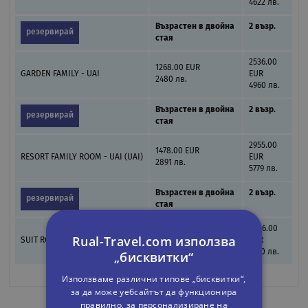
4622 лв.
Възрастен в двойна
2 възр.
резервирай
стая
2536.00
1268.00 EUR
GARDEN FAMILY - UAI
EUR
2480 лв.
4960 лв.
Възрастен в двойна
2 възр.
резервирай
стая
2955.00
1478.00 EUR
RESORT FAMILY ROOM - UAI (UAI)
EUR
2891 лв.
5779 лв.
Възрастен в двойна
2 възр.
резервирай
стая
3206.00
1603.00 EUR
Rual-Travel.com използва
SUIT ROOM - UAI (UAI)
EUR
3135 лв.
6270 лв.
„бисквитки“
Използваме различни типове „бисквитки“,
за да може уебсайтът да функционира
правилно, за персонализиране на