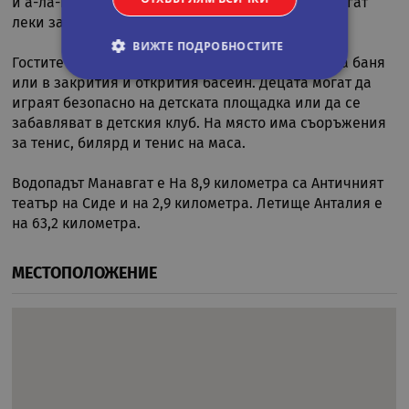
и а-ла-карт меню. В бара и снек-бара се предлагат
леки закуски, напитки и освежителни напитки.
ВИЖТЕ ПОДРОБНОСТИТЕ
Гостите могат да релаксират в сауната, турската баня
или в закрития и открития басейн. Децата могат да
играят безопасно на детската площадка или да се
Строго необходими
Статистически
забавляват в детския клуб. На място има съоръжения
Маркетингoви
Функционални
за тенис, билярд и тенис на маса.
Некласифицирани
Водопадът Манавгат е На 8,9 километра са Античният
Строго необходимите бисквитки позволяват
театър на Сиде и на 2,9 километра. Летище Анталия е
основната функционалност на уебсайта, като
на 63,2 километра.
потребителско влизане и управление на
акаунта. Уебсайтът не може да се използва
правилно без строго необходими бисквитки.
МЕСТОПОЛОЖЕНИЕ
Валиден
Име
Доставчик
/
Домейн
Опи
до
CookieScriptConsent
11
Тази
CookieScript
месеца 4
изпо
.rual-travel.com
седмици
услу
Netp
да з
пред
за с