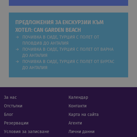
потребителско влизане и управление на
акаунта. Уебсайтът не може да се използва
правилно без строго необходими бисквитки.
Валиден
Име
Доставчик
/
Домейн
Опи
ПРЕДЛОЖЕНИЯ ЗА ЕКСКУРЗИИ КЪМ
до
ХОТЕЛ: CAN GARDEN BEACH
CookieScriptConsent
11
Тази
CookieScript
месеца 4
изпо
ПОЧИВКА В СИДЕ, ТУРЦИЯ С ПОЛЕТ ОТ
.rual-travel.com
седмици
услу
ПЛОВДИВ ДО АНТАЛИЯ
Netp
ПОЧИВКА В СИДЕ, ТУРЦИЯ С ПОЛЕТ ОТ ВАРНА
да з
пред
ДО АНТАЛИЯ
за с
ПОЧИВКА В СИДЕ, ТУРЦИЯ С ПОЛЕТ ОТ БУРГАС
биск
посе
ДО АНТАЛИЯ
Нео
бане
биск
Netp
раб
прав
За нас
Календар
PHPSESSID
Сесия
Биск
PHP.net
гене
Отстъпки
Контакти
rual-travel.com
при
бази
Блог
Карта на сайта
език
иден
Резервации
Агенти
Google Privacy Policy
общ
пред
Условия за записване
Лични данни
изпо