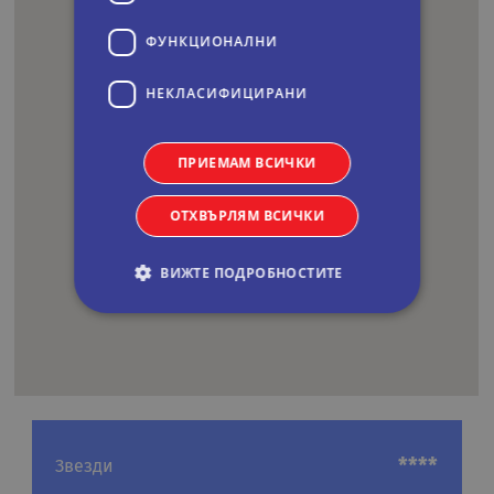
ФУНКЦИОНАЛНИ
НЕКЛАСИФИЦИРАНИ
ПРИЕМАМ ВСИЧКИ
ОТХВЪРЛЯМ ВСИЧКИ
ВИЖТЕ ПОДРОБНОСТИТЕ
Строго необходими
Статистически
Маркетингoви
Функционални
Некласифицирани
Строго необходимите бисквитки позволяват
****
Звезди
основната функционалност на уебсайта, като