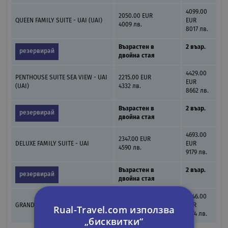
4099.00
2050.00 EUR
QUEEN FAMILY SUITE - UAI (UAI)
EUR
4009 лв.
8017 лв.
Възрастен в
2 възр.
резервирай
двойна стая
4429.00
PENTHOUSE SUITE SEA VIEW - UAI
2215.00 EUR
EUR
(UAI)
4332 лв.
8662 лв.
Възрастен в
2 възр.
резервирай
двойна стая
4693.00
2347.00 EUR
DELUXE FAMILY SUITE - UAI
EUR
4590 лв.
9179 лв.
Възрастен в
2 възр.
резервирай
двойна стая
4946.00
2473.00 EUR
GRAND RESIDENCE - UAI (UAI)
EUR
Rual-Travel.com използва
4837 лв.
9674 лв.
„бисквитки“