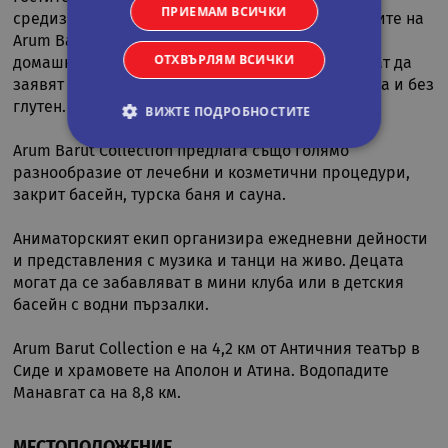
ПРИЕМАМ ВСИЧКИ
средиземноморски ястия в а ла карт ресторантите на
Arum Barut Collection. В пекарната се приготвят
ОТХВЪРЛЯМ ВСИЧКИ
домашни сладкиши и прясно кафе. Гостите могат да
заявят вегански ястия, както и храни без лактоза и без
глутен.
ВИЖТЕ ПОДРОБНОСТИТЕ
Arum Barut Collection предлага също голямо
разнообразие от лечебни и козметични процедури,
Строго необходими
Статистически
закрит басейн, турска баня и сауна.
Маркетингoви
Функционални
Аниматорският екип организира ежедневни дейности
Некласифицирани
и представления с музика и танци на живо. Децата
Строго необходимите бисквитки позволяват
могат да се забавляват в мини клуба или в детския
основната функционалност на уебсайта, като
басейн с водни пързалки.
потребителско влизане и управление на
акаунта. Уебсайтът не може да се използва
правилно без строго необходими бисквитки.
Arum Barut Collection е на 4,2 км от Античния театър в
Сиде и храмовете на Аполон и Атина. Водопадите
Валиден
Име
Доставчик
/
Домейн
Опи
до
Манавгат са на 8,8 км.
CookieScriptConsent
11
Тази
CookieScript
месеца 4
изпо
.rual-travel.com