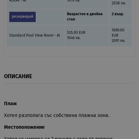
ROOM - AI
1019 лв.
2038 лв.
Възрастен в двойна
2 възр.
резервирай
стая
1069.00
535.00 EUR
Standard Pool View Room - AI
EUR
1046 лв.
2091 лв.
ОПИСАНИЕ
Плаж
Хотел разполага със собствена плажна зона.
Местоположение
Хотел се намира на 7 минути с кола от летище.