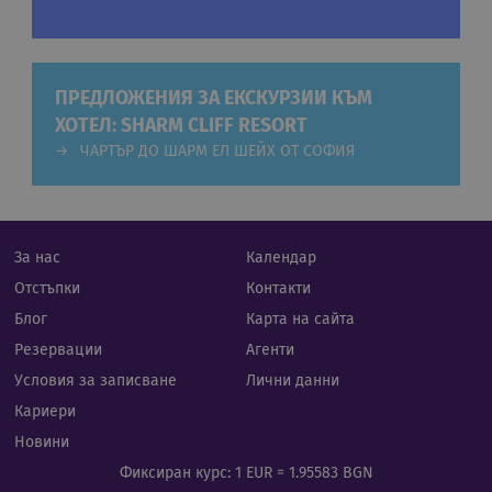
сеси
Обик
е пр
ген
числ
изпо
ПРЕДЛОЖЕНИЯ ЗА ЕКСКУРЗИИ КЪМ
да б
спец
ХОТЕЛ: SHARM CLIFF RESORT
сайт
прим
ЧАРТЪР ДО ШАРМ ЕЛ ШЕЙХ ОТ СОФИЯ
подд
реги
стату
потр
меж
стра
За нас
Календар
XSRF-TOKEN
iframe.cassiatour.com
1 час 59
Тази
Отстъпки
Контакти
минути
напи
помо
Блог
Карта на сайта
сигу
сайт
Резервации
Агенти
пред
на а
Условия за записване
Лични данни
фал
на з
Кариери
сайт
Новини
Фиксиран курс: 1 EUR = 1.95583 BGN