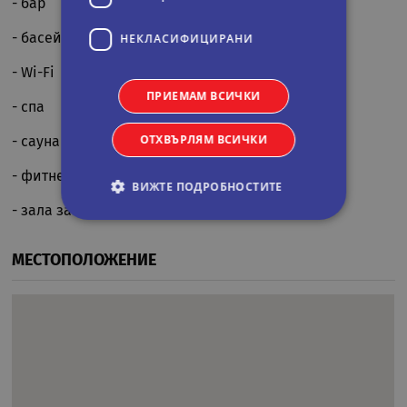
- бар
- басейн
НЕКЛАСИФИЦИРАНИ
- Wi-Fi
ПРИЕМАМ ВСИЧКИ
- спа
ОТХВЪРЛЯМ ВСИЧКИ
- сауна
- фитнес център
ВИЖТЕ ПОДРОБНОСТИТЕ
- зала за игри
Строго необходими
Статистически
МЕСТОПОЛОЖЕНИЕ
Маркетингoви
Функционални
Некласифицирани
Строго необходимите бисквитки позволяват
основната функционалност на уебсайта, като
потребителско влизане и управление на
акаунта. Уебсайтът не може да се използва
правилно без строго необходими бисквитки.