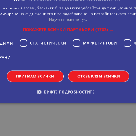
 различни типове „бисквитки“, за да може уебсайтът да функционира п
лизиране на съдържанието и за подобряване на потребителското изж
Научете повече тук.
ПОКАЖЕТЕ ВСИЧКИ ПАРТНЬОРИ
(1703) →
ОДИМИ
СТАТИСТИЧЕСКИ
МАРКЕТИНГOВИ
РАНИ
ПРИЕМАМ ВСИЧКИ
ОТХВЪРЛЯМ ВСИЧКИ
асейжд де Грасия”. Стаите разполагат с климатик, миниба
остоятелна баня със сешоар. Метростанция Hospital Clinic
ВИЖТЕ ПОДРОБНОСТИТЕ
обходими
Статистически
Маркетингoви
Функционални
Некла
витки позволяват основната функционалност на уебсайта, като потребителско вл
е да се използва правилно без строго необходими бисквитки.