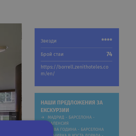
****
Звезди
74
Брой стаи
https://borrell.zenithoteles.co
m/en/
НАШИ ПРЕДЛОЖЕНИЯ ЗА
ЕКСКУРЗИИ
МАДРИД - БАРСЕЛОНА -
ВАЛЕНСИЯ
НОВА ГОДИНА - БАРСЕЛОНА
ПОЧИВКА В КОСТА ДОРАДА -