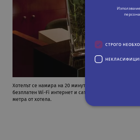
Използваме
персона
СТРОГО НЕОБХ
НЕКЛАСИФИЦИ
Хотелът се намира на 20 минути пеша от булевард „П
безплатен Wi-Fi интернет и сателитна телевизия, сам
метра от хотела.
Строго не
Строго необходимите биск
акаунта. Уебсайтът не мож