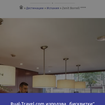
»
Дестинации
»
Испания
» Zenit Borrell ****
Rual-Travel.com използва „бисквитки“