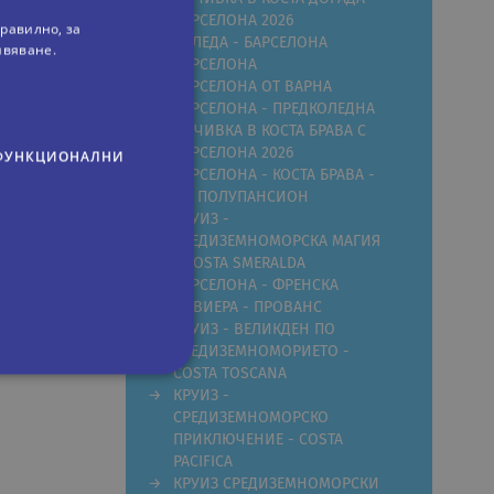
БАРСЕЛОНА 2026
равилно, за
КОЛЕДА - БАРСЕЛОНА
ивяване.
БАРСЕЛОНА
БАРСЕЛОНА ОТ ВАРНА
БАРСЕЛОНА - ПРЕДКОЛЕДНА
ПОЧИВКА В КОСТА БРАВА С
БАРСЕЛОНА 2026
ФУНКЦИОНАЛНИ
БАРСЕЛОНА - КОСТА БРАВА -
НА ПОЛУПАНСИОН
КРУИЗ -
СРЕДИЗЕМНОМОРСКА МАГИЯ
- COSTA SMERALDA
БАРСЕЛОНА - ФРЕНСКА
р,
РИВИЕРА - ПРОВАНС
 е 200
КРУИЗ - ВЕЛИКДЕН ПО
СРЕДИЗЕМНОМОРИЕТО -
COSTA TOSCANA
КРУИЗ -
СРЕДИЗЕМНОМОРСКО
сифицирани
ПРИКЛЮЧЕНИЕ - COSTA
изане и управление на
PACIFICA
КРУИЗ СРЕДИЗЕМНОМОРСКИ