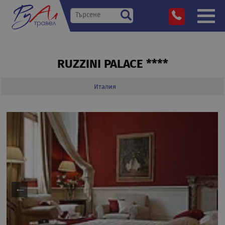
RUZZINI PALACE ****
Италия
»
Дестинации
»
»
»
RUZZINI PALACE ****