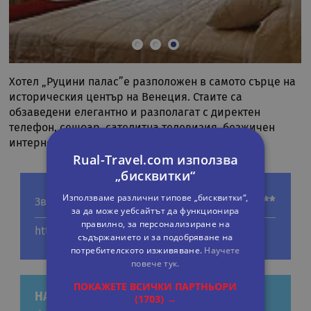
Хотел „Руцини палас”е разположен в самото сърце на
историческия център на Венеция. Стаите са
обзаведени елегантно и разполагат с директен
телефон, сешоар, сателитна телевизия, безжичен
интернет, минибар, климат
Rual-Travel.com използва
„бисквитки“
Използваме различни типове „бисквитки“,
****
Звезди
за да може уебсайтът да функционира
правилно, за персонализиране на
http://www.ruzzinipalace.com
съдържанието и за подобряване на
потребителското изживяване.
Научете
повече тук.
ПОКАЖЕТЕ ВСИЧКИ ПАРТНЬОРИ
НАШИ ПРЕДЛОЖЕНИЯ ЗА ЕКСКУРЗИИ
(1703) →