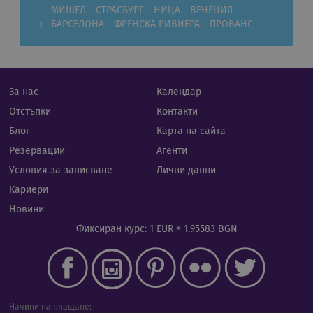
Строго необходими
Статистически
МИШЕЛ - СТРАСБУРГ - НИЦА - ВЕНЕЦИЯ
Маркетингoви
Функционални
БАРСЕЛОНА - ФРЕНСКА РИВИЕРА - ПРОВАНС
Некласифицирани
Строго необходимите бисквитки позволяват
основната функционалност на уебсайта, като
потребителско влизане и управление на
За нас
Календар
акаунта. Уебсайтът не може да се използва
Отстъпки
Контакти
правилно без строго необходими бисквитки.
Блог
Карта на сайта
Валиден
Име
Доставчик
/
Домейн
Опи
до
Резервации
Агенти
CookieScriptConsent
11
Тази
CookieScript
Условия за записване
Лични данни
месеца 4
изпо
.rual-travel.com
седмици
услу
Кариери
Netp
да з
Новини
пред
за с
Фиксиран курс: 1 EUR = 1.95583 BGN
биск
посе
Нео
бане
биск
Netp
раб
прав
Начини на плащане: