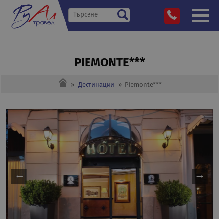
PIEMONTE***
»
Дестинации
»
Piemonte***