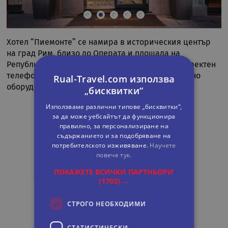
Хотел “Пиемонте” се намира в историческия център
на град Рим, близо до Операта и площада на
Републиката. Стаите разполагат с климатик, директен
телефон, сателитна телевизия, минибар, напълно
Rual-Travel.com използва
оборудвана баня/WC, сешоар.
„бисквитки“
Използваме различни типове „бисквитки“,
за да може уебсайтът да функционира
правилно, за персонализиране на
съдържанието и за подобряване на
потребителското изживяване.
Научете
повече тук.
ПОКАЖЕТЕ ВСИЧКИ ПАРТНЬОРИ
(1703) →
СТРОГО НЕОБХОДИМИ
СТАТИСТИЧЕСКИ