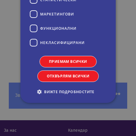
МАРКЕТИНГOВИ
ФУНКЦИОНАЛНИ
НЕКЛАСИФИЦИРАНИ
ПРИЕМАМ ВСИЧКИ
ОТХВЪРЛЯМ ВСИЧКИ
ВИЖТЕ ПОДРОБНОСТИТЕ
***
Звезди
Строго необходими
Статистически
Маркетингoви
Функционални
За нас
Календар
Некласифицирани