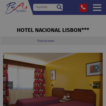
HOTEL NACIONAL LISBON***
Португалия
»
Дестинации
»
»
»
Hotel Nacional Lisbon***