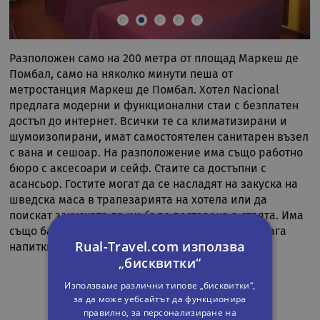
Разположен само на 200 метра от площад Маркеш де
Помбал, само на няколко минути пеша от
метростанция Маркеш де Помбал. Хотел Nacional
предлага модерни и функционални стаи с безплатен
достъп до интернет. Всички те са климатизирани и
шумоизолирани, имат самостоятелен санитарен възел
с вана и сешоар. На разположение има също работно
бюро с аксесоари и сейф. Стаите са достъпни с
асансьор. Гостите могат да се насладят на закуска на
шведска маса в трапезарията на хотела или да
поискат закуската да им бъде доставена в стаята. Има
също бар, който работи до късно вечер и предлага
Rual-Travel.com използва
напитки.
„бисквитки“
Използваме различни типове „бисквитки“,
за да може уебсайтът да функционира
правилно, за персонализиране на