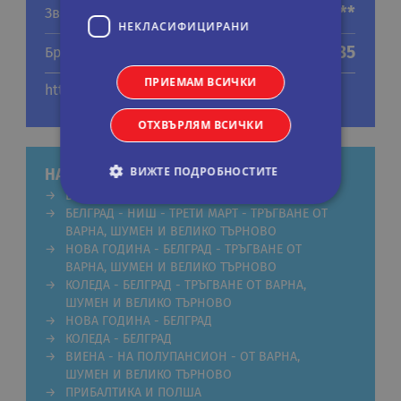
***
Звезди
НЕКЛАСИФИЦИРАНИ
85
Брой стаи
ПРИЕМАМ ВСИЧКИ
http://kasina-belgrade.hotel-rn.com/
ОТХВЪРЛЯМ ВСИЧКИ
ВИЖТЕ ПОДРОБНОСТИТЕ
НАШИ ПРЕДЛОЖЕНИЯ ЗА ЕКСКУРЗИИ
БЕЛГРАД - НИШ - ТРЕТИ МАРТ
БЕЛГРАД - НИШ - ТРЕТИ МАРТ - ТРЪГВАНЕ ОТ
ВАРНА, ШУМЕН И ВЕЛИКО ТЪРНОВО
Строго необходими
Статистически
НОВА ГОДИНА - БЕЛГРАД - ТРЪГВАНЕ ОТ
Маркетингoви
Функционални
ВАРНА, ШУМЕН И ВЕЛИКО ТЪРНОВО
КОЛЕДА - БЕЛГРАД - ТРЪГВАНЕ ОТ ВАРНА,
Некласифицирани
ШУМЕН И ВЕЛИКО ТЪРНОВО
НОВА ГОДИНА - БЕЛГРАД
Строго необходимите бисквитки позволяват
основната функционалност на уебсайта, като
КОЛЕДА - БЕЛГРАД
потребителско влизане и управление на
ВИЕНА - НА ПОЛУПАНСИОН - ОТ ВАРНА,
акаунта. Уебсайтът не може да се използва
ШУМЕН И ВЕЛИКО ТЪРНОВО
правилно без строго необходими бисквитки.
ПРИБАЛТИКА И ПОЛША