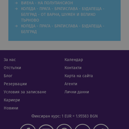
Валиден
ВИЕНА - НА ПОЛУПАНСИОН
Име
Доставчик
/
Домейн
Опи
до
КОЛЕДА - ПРАГА - БРАТИСЛАВА - БУДАПЕЩА -
БЕЛГРАД - ОТ ВАРНА, ШУМЕН И ВЕЛИКО
CookieScriptConsent
11
Тази
CookieScript
месеца 4
изпо
.rual-travel.com
ТЪРНОВО
седмици
услу
КОЛЕДА - ПРАГА - БРАТИСЛАВА - БУДАПЕЩА -
Netp
да з
БЕЛГРАД
пред
за с
биск
посе
Нео
бане
биск
За нас
Календар
Netp
раб
Отстъпки
Контакти
прав
Блог
Карта на сайта
PHPSESSID
Сесия
Биск
PHP.net
гене
rual-travel.com
Резервации
Агенти
при
бази
Условия за записване
Лични данни
език
иден
Кариери
Google Privacy Policy
общ
пред
Новини
изпо
под
Фиксиран курс: 1 EUR = 1.95583 BGN
потр
про
сеси