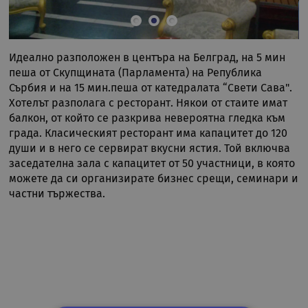
Идеално разположен в центъра на Белград, на 5 мин
пеша от Скупщината (Парламента) на Република
Сърбия и на 15 мин.пеша от катедралата “Свети Сава".
Хотелът разполага с ресторант. Някои от стаите имат
балкон, от който се разкрива невероятна гледка към
града. Класическият ресторант има капацитет до 120
души и в него се сервират вкусни ястия. Той включва
заседателна зала с капацитет от 50 участници, в която
можете да си организирате бизнес срещи, семинари и
частни тържества.