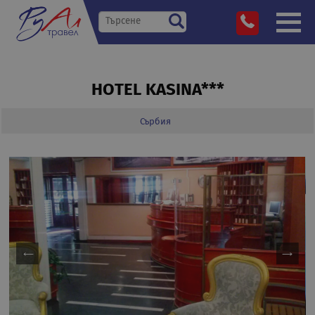
HOTEL KASINA***
Сърбия
»
Дестинации
»
»
»
Hotel Kasina***