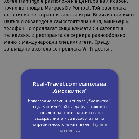
Хотел Flamingo е разположен в центъра на Лисабон,
точно до площад Marques De Pombal. Той разполага
със стилен ресторант и зала за игри. Всички стаи имат
напълно обзаведена самостоятелна баня, минибар и
телефон. Те предлагат също климатик и сателитна
телевизия. В ресторанта се сервира разнообразно
меню с международни специалитети. Срещу
заплащане в хотела се предлага Wi-Fi достъп.
Rual-Travel.com използва
„бисквитки“
Използваме различни типове „бисквитки“,
за да може уебсайтът да функционира
правилно, за персонализиране на
съдържанието и за подобряване на
потребителското изживяване.
Научете
повече тук.