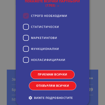
ПОКАЖЕТЕ ВСИЧКИ ПАРТНЬОРИ
(1703) →
СТРОГО НЕОБХОДИМИ
СТАТИСТИЧЕСКИ
МАРКЕТИНГOВИ
ФУНКЦИОНАЛНИ
НЕКЛАСИФИЦИРАНИ
ПРИЕМАМ ВСИЧКИ
***
Звезди
ОТХВЪРЛЯМ ВСИЧКИ
39
Брой стаи
ВИЖТЕ ПОДРОБНОСТИТЕ
http://www.hotelflamingo.pt/