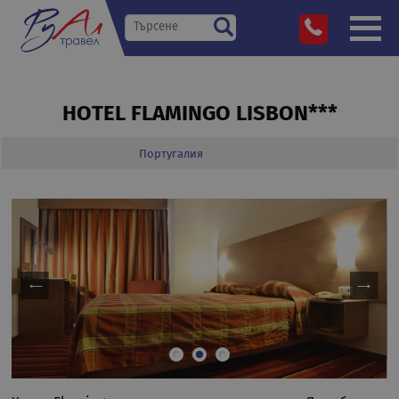
HOTEL FLAMINGO LISBON***
Португалия
»
Дестинации
»
»
»
Hotel Flamingo Lisbon***