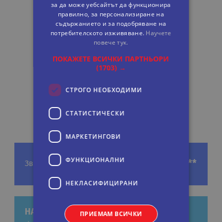
за да може уебсайтът да функционира
правилно, за персонализиране на
съдържанието и за подобряване на
потребителското изживяване.
Научете
повече тук.
ПОКАЖЕТЕ ВСИЧКИ ПАРТНЬОРИ
(1703) →
СТРОГО НЕОБХОДИМИ
СТАТИСТИЧЕСКИ
МАРКЕТИНГOВИ
ФУНКЦИОНАЛНИ
***
Звезди
НЕКЛАСИФИЦИРАНИ
НАШИ ПРЕДЛОЖЕНИЯ ЗА ЕКСКУРЗИИ
ПРИЕМАМ ВСИЧКИ