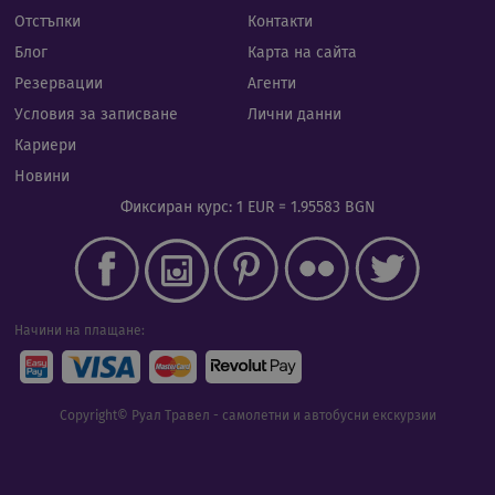
да з
пред
Отстъпки
Контакти
за с
биск
Блог
Карта на сайта
посе
Нео
Резервации
Агенти
бане
биск
Условия за записване
Лични данни
Netp
раб
Кариери
прав
Новини
PHPSESSID
Сесия
Биск
PHP.net
гене
rual-travel.com
Фиксиран курс: 1 EUR = 1.95583 BGN
при
бази
език
иден
Google Privacy Policy
общ
пред
изпо
под
Начини на плащане:
потр
про
сеси
Обик
е пр
Copyright© Руал Травел - самолетни и автобусни екскурзии
ген
числ
изпо
да б
спец