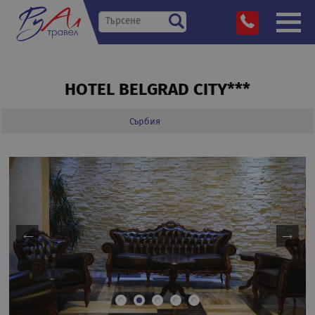
HOTEL BELGRAD CITY***
Сърбия
»
Дестинации
»
»
»
Hotel Belgrad City***