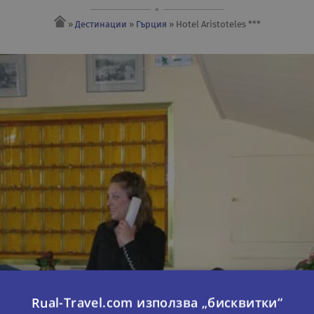
»
Дестинации
»
Гърция
» Hotel Aristoteles ***
Rual-Travel.com използва „бисквитки“