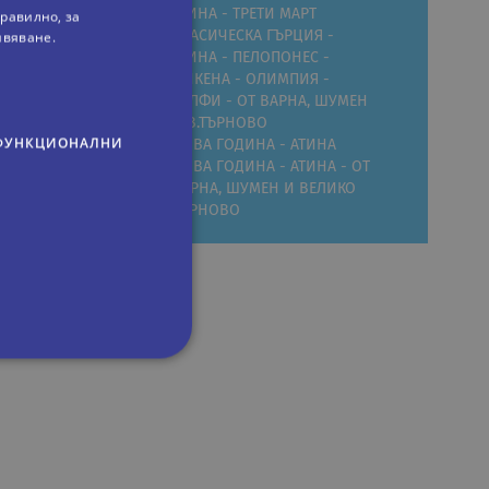
АТИНА - ТРЕТИ МАРТ
равилно, за
ивяване.
КЛАСИЧЕСКА ГЪРЦИЯ -
АТИНА - ПЕЛОПОНЕС -
МИКЕНА - ОЛИМПИЯ -
ДЕЛФИ - ОТ ВАРНА, ШУМЕН
И В.ТЪРНОВО
ФУНКЦИОНАЛНИ
НОВА ГОДИНА - АТИНА
НОВА ГОДИНА - АТИНА - ОТ
ВАРНА, ШУМЕН И ВЕЛИКО
ТЪРНОВО
р,
сифицирани
изане и управление на