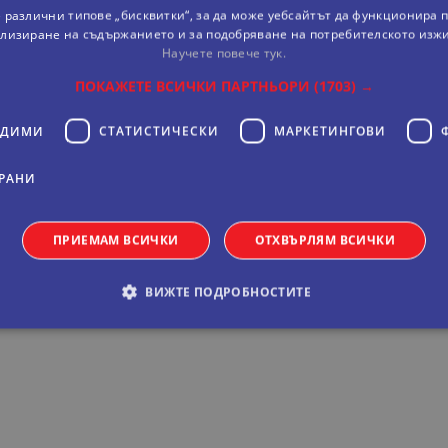
 различни типове „бисквитки“, за да може уебсайтът да функционира п
лизиране на съдържанието и за подобряване на потребителското изж
Научете повече тук.
ПОКАЖЕТЕ ВСИЧКИ ПАРТНЬОРИ
(1703) →
ОДИМИ
СТАТИСТИЧЕСКИ
МАРКЕТИНГOВИ
РАНИ
ПРИЕМАМ ВСИЧКИ
ОТХВЪРЛЯМ ВСИЧКИ
лощад Омония. Стаите са оборудвани с климатик, телевизо
ВИЖТЕ ПОДРОБНОСТИТЕ
обходими
Статистически
Маркетингoви
Функционални
Некла
витки позволяват основната функционалност на уебсайта, като потребителско вл
е да се използва правилно без строго необходими бисквитки.