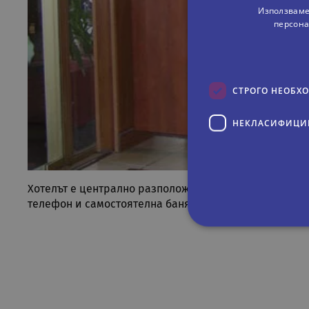
Използваме
персона
СТРОГО НЕОБХ
НЕКЛАСИФИЦИ
Хотелът е централно разположен на 8 мин. пеша от п
телефон и самостоятелна баня.
Строго не
Строго необходимите биск
акаунта. Уебсайтът не мож