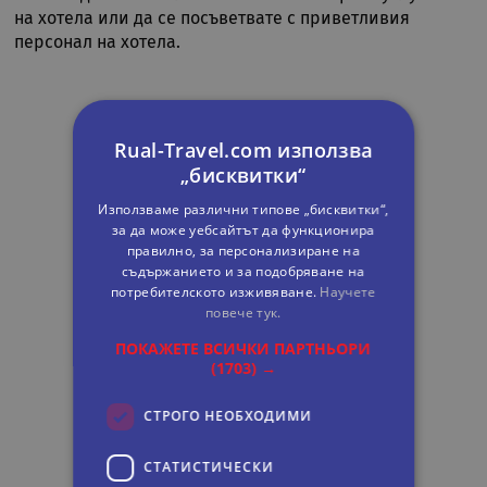
на хотела или да се посъветвате с приветливия
персонал на хотела.
Rual-Travel.com използва
„бисквитки“
Използваме различни типове „бисквитки“,
за да може уебсайтът да функционира
правилно, за персонализиране на
съдържанието и за подобряване на
потребителското изживяване.
Научете
повече тук.
ПОКАЖЕТЕ ВСИЧКИ ПАРТНЬОРИ
(1703) →
СТРОГО НЕОБХОДИМИ
СТАТИСТИЧЕСКИ