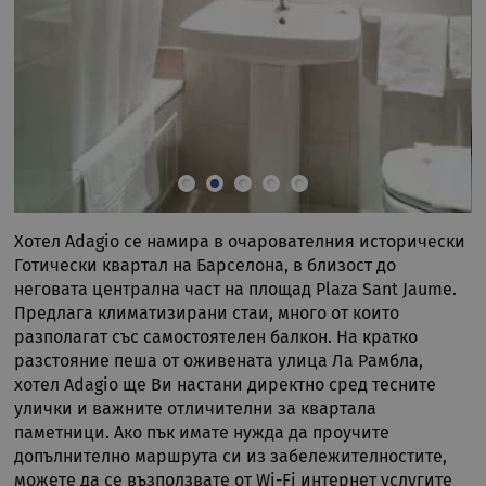
Хотел Adagio се намира в очарователния исторически
Готически квартал на Барселона, в близост до
неговата централна част на площад Plaza Sant Jaume.
Предлага климатизирани стаи, много от които
разполагат със самостоятелен балкон. На кратко
разстояние пеша от оживената улица Ла Рамбла,
хотел Adagio ще Ви настани директно сред тесните
улички и важните отличителни за квартала
паметници. Ако пък имате нужда да проучите
допълнително маршрута си из забележителностите,
можете да се възползвате от Wi-Fi интернет услугите