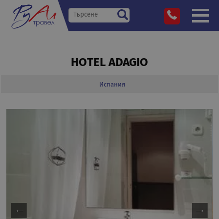
HOTEL ADAGIO
Испания
»
Дестинации
»
»
»
Hotel Adagio