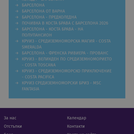
Строго необходимите бисквитки позволяват
БАРСЕЛОНА
основната функционалност на уебсайта, като
БАРСЕЛОНА ОТ ВАРНА
потребителско влизане и управление на
акаунта. Уебсайтът не може да се използва
БАРСЕЛОНА - ПРЕДКОЛЕДНА
правилно без строго необходими бисквитки.
ПОЧИВКА В КОСТА БРАВА С БАРСЕЛОНА 2026
БАРСЕЛОНА - КОСТА БРАВА - НА
Валиден
Име
Доставчик
/
Домейн
Опи
до
ПОЛУПАНСИОН
КРУИЗ - СРЕДИЗЕМНОМОРСКА МАГИЯ - COSTA
CookieScriptConsent
11
Тази
CookieScript
SMERALDA
месеца 4
изпо
.rual-travel.com
седмици
услу
БАРСЕЛОНА - ФРЕНСКА РИВИЕРА - ПРОВАНС
Netp
КРУИЗ - ВЕЛИКДЕН ПО СРЕДИЗЕМНОМОРИЕТО
да з
пред
- COSTA TOSCANA
за с
КРУИЗ - СРЕДИЗЕМНОМОРСКО ПРИКЛЮЧЕНИЕ
биск
посе
- COSTA PACIFICA
Нео
КРУИЗ СРЕДИЗЕМНОМОРСКИ БРИЗ - MSC
бане
FANTASIA
биск
Netp
раб
прав
PHPSESSID
Сесия
Биск
PHP.net
гене
rual-travel.com
За нас
Календар
при
бази
Отстъпки
Контакти
език
иден
Google Privacy Policy