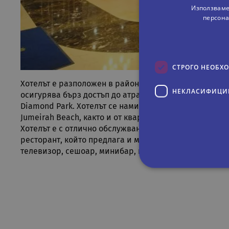
Използваме
персона
СТРОГО НЕОБХ
Хотелът е разположен в района Ал Барша в Дубай, на 
НЕКЛАСИФИЦИ
осигурява бърз достъп до атракции като Бурж Халифа,
Diamond Park. Хотелът се намира недалеч и от кварт
Jumeirah Beach, както и от квартала Dubai Marina. Mal
Хотелът е с отлично обслужване и разполага с открит
ресторант, който предлага и международна кухня на а
телевизор, сешоар, минибар, набор за приготвяне на
Строго не
Строго необходимите биск
акаунта. Уебсайтът не мож