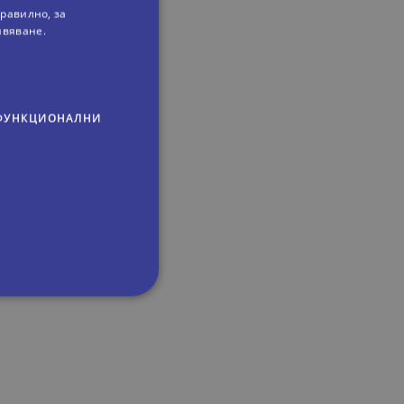
равилно, за
ивяване.
ФУНКЦИОНАЛНИ
зи начин
и
 плажа
метрото.
,
сифицирани
изане и управление на