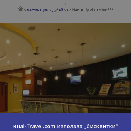
»
Дестинации
»
Дубай
» Golden Tulip Al Barsha****
Rual-Travel.com използва „бисквитки“