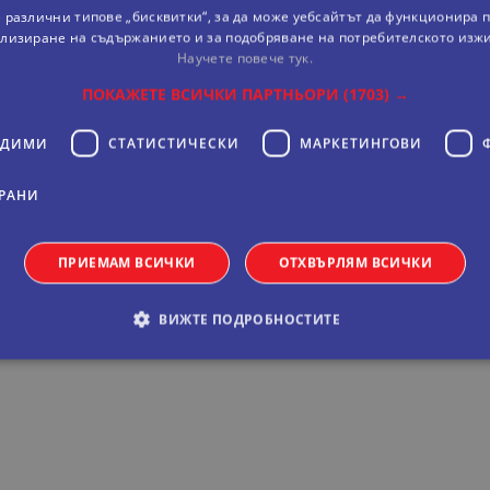
 различни типове „бисквитки“, за да може уебсайтът да функционира п
лизиране на съдържанието и за подобряване на потребителското изж
Научете повече тук.
ПОКАЖЕТЕ ВСИЧКИ ПАРТНЬОРИ
(1703) →
ОДИМИ
СТАТИСТИЧЕСКИ
МАРКЕТИНГOВИ
10 мин пеша от спирката на метрото Sharaf DG, като по то
РАНИ
 пеещите фонтани, Dubai Mall, Times Square Center, Gold 
ала Madinat Jumeirah, изкуствения остров Palm Jumeirah и
l of the Emirates и Ски Дубай са на разстояние 1 спирка с 
ПРИЕМАМ ВСИЧКИ
ОТХВЪРЛЯМ ВСИЧКИ
 басейн на покрива, сауна и фитнес, нощен клуб „Catwalk“,
-ла-карт меню за обяд и вечеря. В стаите: баня, климатик
ВИЖТЕ ПОДРОБНОСТИТЕ
 чай/ кафе, сейф.
обходими
Статистически
Маркетингoви
Функционални
Некла
витки позволяват основната функционалност на уебсайта, като потребителско вл
е да се използва правилно без строго необходими бисквитки.