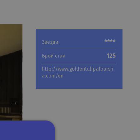
****
Звезди
125
Брой стаи
http://www.goldentulipalbarsh
a.com/en