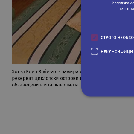
Използваме
персона
СТРОГО НЕОБХ
НЕКЛАСИФИЦИ
Хотел Eden Riviera се намира сред собствена цветна
резерват Циклопски острови и историческия център н
обзаведени в изискан стил и предлагат телевизия Sk
Строго не
Строго необходимите биск
акаунта. Уебсайтът не мож