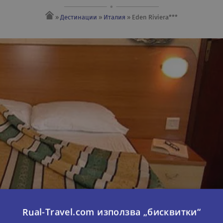
»
Дестинации
»
Италия
» Eden Riviera***
Rual-Travel.com използва „бисквитки“