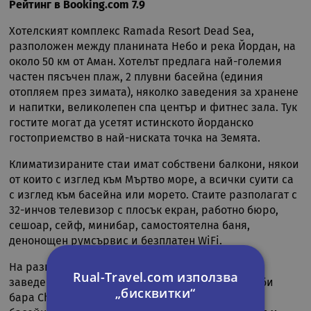
Рейтинг в Booking.com 7.9
Хотелският комплекс Ramada Resort Dead Sea,
разположен между планината Небо и река Йордан, на
около 50 км от Аман. Хотелът предлага най-големия
частен пясъчен плаж, 2 плувни басейна (единия
отопляем през зимата), няколко заведения за хранене
и напитки, великолепен спа център и фитнес зала. Тук
гостите могат да усетят истинското йорданско
гостоприемство в най-ниската точка на Земята.
Климатизираните стаи имат собствени балкони, някои
от които с изглед към Мъртво море, а всички суити са
с изглед към басейна или морето. Стаите разполагат с
32-инчов телевизор с плосък екран, работно бюро,
сешоар, сейф, минибар, самостоятелна баня,
денонощен румсървис и безплатен WiFi.
На разположение на гостите са разнообразни
Rual-Travel.com използва
заведения за хранене и напитки, сред които лоби
„бисквитки“
бара Chillax, Elements All Day Dining, бара край