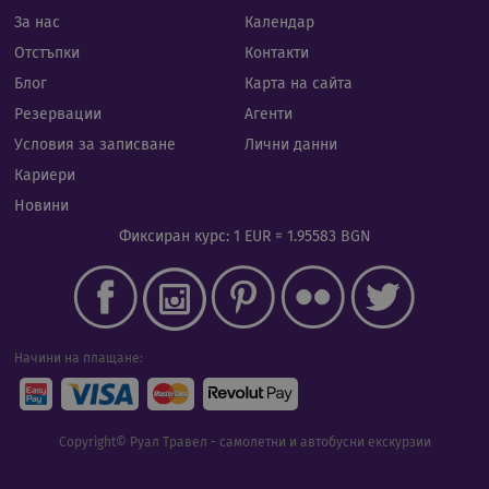
Netp
да з
За нас
Календар
пред
за с
Отстъпки
Контакти
биск
посе
Блог
Карта на сайта
Нео
бане
Резервации
Агенти
биск
Netp
Условия за записване
Лични данни
раб
прав
Кариери
PHPSESSID
Сесия
Биск
PHP.net
Новини
гене
rual-travel.com
при
Фиксиран курс: 1 EUR = 1.95583 BGN
бази
език
иден
Google Privacy Policy
общ
пред
изпо
под
потр
Начини на плащане:
про
сеси
Обик
е пр
ген
Copyright© Руал Травел - самолетни и автобусни екскурзии
числ
изпо
да б