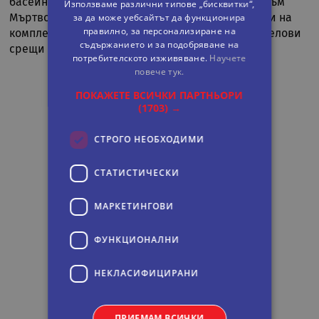
басейна и терасата Sunset с прекрасен изглед към
Използваме различни типове „бисквитки“,
за да може уебсайтът да функционира
Мъртво море и река Йордан. Заседателните зали на
правилно, за персонализиране на
комплекса са идеално място за корпоративни делови
съдържанието и за подобряване на
срещи и тържества.
потребителското изживяване.
Научете
повече тук.
ПОКАЖЕТЕ ВСИЧКИ ПАРТНЬОРИ
(1703) →
СТРОГО НЕОБХОДИМИ
СТАТИСТИЧЕСКИ
МАРКЕТИНГOВИ
ФУНКЦИОНАЛНИ
НЕКЛАСИФИЦИРАНИ
ПРИЕМАМ ВСИЧКИ