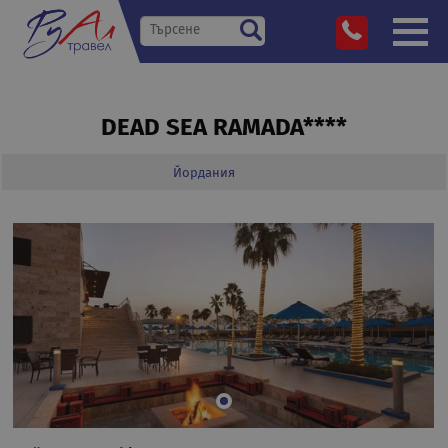
DEAD SEA RAMADA****
Йордания
»
Дестинации
»
»
»
Dead Sea Ramada****