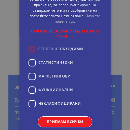
правилно, за персонализиране на
съдържанието и за подобряване на
потребителското изживяване.
Научете
повече тук.
ПОКАЖЕТЕ ВСИЧКИ ПАРТНЬОРИ
(1703) →
СТРОГО НЕОБХОДИМИ
СТАТИСТИЧЕСКИ
МАРКЕТИНГOВИ
***
Звезди
ФУНКЦИОНАЛНИ
58
Брой стаи
НЕКЛАСИФИЦИРАНИ
http://www.citadines.com/en/france/cannes/c
roisette.html
ПРИЕМАМ ВСИЧКИ