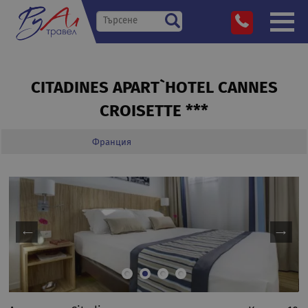
CITADINES APART`HOTEL CANNES
CROISETTE ***
Франция
»
Дестинации
»
»
»
Citadines Apart`hotel Cannes Croisett