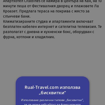
Апартхотел Citadines се намира в центъра на Кан, на 10
минути пеша от Фестивалния дворец и плажовете Ла
Кроазет. Предлага тераса на покрива с място за
слънчеви бани.
Климатизираните студиа и апартаменти включват
безплатен кабелен интернет и сателитна телевизия. Те
разполагат с дневна и кухненски бокс, оборудван с
фурна, котлони и хладилник.
Rual-Travel.com използва
„бисквитки“
Използваме различни типове „бисквитки“,
за да може уебсайтът да функционира