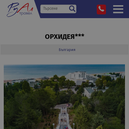
ОРХИДЕЯ***
България
»
Дестинации
»
»
»
Орхидея***