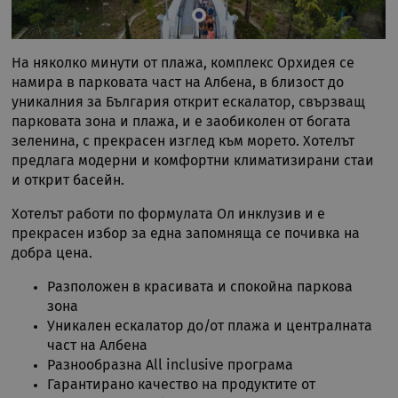
На няколко минути от плажа, комплекс Орхидея се
намира в парковата част на Албена, в близост до
уникалния за България открит ескалатор, свързващ
парковата зона и плажа, и е заобиколен от богата
зеленина, с прекрасен изглед към морето. Хотелът
предлага модерни и комфортни климатизирани стаи
и открит басейн.
Хотелът работи по формулата Ол инклузив и е
прекрасен избор за една запомняща се почивка на
добра цена.
Разположен в красивата и спокойна паркова
зона
Уникален ескалатор до/от плажа и централната
част на Албена
Разнообразна All inclusive програма
Гарантирано качество на продуктите от