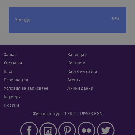
прав
PHPSESSID
Сесия
Биск
PHP.net
гене
rual-travel.com
***
Звезди
при
бази
език
иден
Google Privacy Policy
общ
пред
изпо
под
потр
За нас
Календар
про
сеси
Отстъпки
Контакти
Обик
е пр
Блог
Карта на сайта
ген
числ
Резервации
Агенти
изпо
да б
Условия за записване
Лични данни
спец
сайт
Кариери
прим
подд
Новини
реги
стату
Фиксиран курс: 1 EUR = 1.95583 BGN
потр
меж
стра
XSRF-TOKEN
iframe.cassiatour.com
1 час 59
Тази