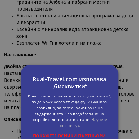
градините на Албена и избрани местни
производители
Богата спортна и анимационна програма за деца
и възрастни
Басейни с минерална вода атракционна детска
зона
Безплатен Wi-Fi в хотела и на плажа
Настаняване:
Двойна стая – с изглед към парка, размер 16 кв.м,
настаняване на 2 възр. + 2 деца
Rual-Travel.com използва
Всички комфортни двойни стаи са климатизирани и
„бисквитки“
съвременно обзаведени. Резполагат с баня и душ,
телефон, TV с кабелна телевизия. Терасата със столове
Използваме различни типове „бисквитки“,
и маса е идеално място за почивка след активен ден
за да може уебсайтът да функционира
на плажа.
правилно, за персонализиране на
съдържанието и за подобряване на
Описание на Ол инклузив:
потребителското изживяване.
Научете
повече тук.
Настаняване след 14:00 ч. (програмата започва с
ПОКАЖЕТЕ ВСИЧКИ ПАРТНЬОРИ
обяд)