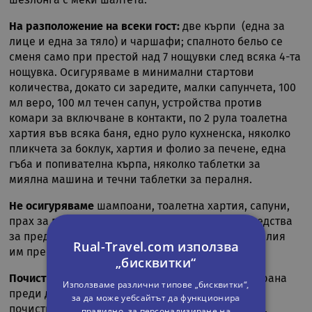
шезлонга с меки шалтета.
На разположение на всеки гост:
две кърпи (една за
лице и една за тяло) и чаршафи; спалното бельо се
сменя само при престой над 7 нощувки след всяка 4-та
нощувка. Осигуряваме в минимални стартови
количества, докато си заредите, малки сапунчета, 100
мл веро, 100 мл течен сапун, устройства против
комари за включване в контакти, по 2 рула тоалетна
хартия във всяка баня, едно руло кухненска, няколко
пликчета за боклук, хартия и фолио за печене, една
гъба и попивателна кърпа, няколко таблетки за
миялна машина и течни таблетки за пералня.
Не осигуряваме
шампоани, тоалетна хартия, сапуни,
прах за пране, таблетки за миялна машина, средства
за предпазване от комари за всички гости за целия
Rual-Travel.com използва
им престой.
„бисквитки“
Почистване:
къщата е почистена и дезинфекцирана
Използваме различни типове „бисквитки“,
преди да бъде предадена на гостите и друго
за да може уебсайтът да функционира
почистване по време на перстоя не се предлага.
правилно, за персонализиране на