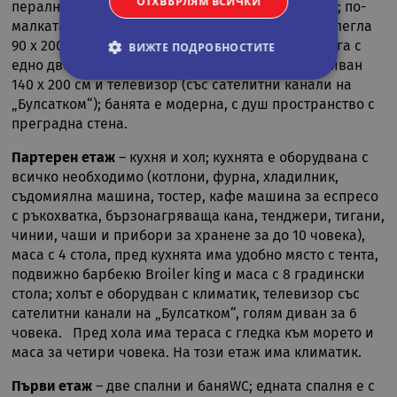
ОТХВЪРЛЯМ ВСИЧКИ
пералня; стаите са прохладни и нямат климатик; по-
малката стая (15 кв. м) разполага с две отделни легла
90 x 200 см; по-голямата стая, (30 кв. м) разполага с
ВИЖТЕ ПОДРОБНОСТИТЕ
едно двойно легло 140 х 200 см, разтегателен диван
140 х 200 см и телевизор (със сателитни канали на
„Булсатком“); банята е модерна, с душ пространство с
Строго необходими
Статистически
преградна стена.
Маркетингoви
Функционални
Партерен етаж
– кухня и хол; кухнята е оборудвана с
Некласифицирани
всичко необходимо (котлони, фурна, хладилник,
съдомиялна машина, тостер, кафе машина за еспресо
Строго необходимите бисквитки позволяват
основната функционалност на уебсайта, като
с ръкохватка, бързонагряваща кана, тенджери, тигани,
потребителско влизане и управление на
чинии, чаши и прибори за хранене за до 10 човека),
акаунта. Уебсайтът не може да се използва
правилно без строго необходими бисквитки.
маса с 4 стола, пред кухнята има удобно място с тента,
подвижно барбекю Broiler king и маса с 8 градински
Валиден
Име
Доставчик
/
Домейн
Опи
стола; холът е оборудван с климатик, телевизор със
до
сателитни канали на „Булсатком“, голям диван за 6
CookieScriptConsent
11
Тази
CookieScript
човека. Пред хола има тераса с гледка към морето и
месеца 4
изпо
.rual-travel.com
седмици
услу
маса за четири човека. На този етаж има климатик.
Netp
да з
пред
Първи етаж
– две спални и баняWC; едната спалня е с
за с