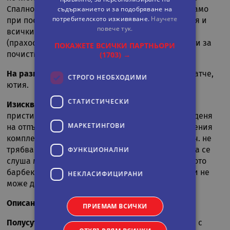
съдържанието и за подобряване на
Спалното бельо се сменя след 4-тата нощувка, само
потребителското изживяване.
Научете
при постой над 7 нощувки. В къщата има пералня и
повече тук.
всички видове уреди за почистване на къщата
(прахосмукачка, метла, кофа, парцал, препарати за
ПОКАЖЕТЕ ВСИЧКИ ПАРТНЬОРИ
(1703) →
почистване и дезинфектанти).
На разположение при поискване:
бебешко креватче,
СТРОГО НЕОБХОДИМИ
ютия.
СТАТИСТИЧЕСКИ
Изисквания към гостите:
стаите се заемат при
пристигането след 15.00 ч. и се освобождават в деня
МАРКЕТИНГOВИ
на отпътуването в 10.00 ч.; не е прието в затворения
комплекс да се пуска високо музика; след 22.00 ч. не
ФУНКЦИОНАЛНИ
трябва да се вдига шум – да се говори високо, да се
слуша музика, да се пее и пр.; мястото на дворното
барбекю се определя от управителя на къщата и не
НЕКЛАСИФИЦИРАНИ
може да се променя произволно от гостите.
Описание на стаите:
ПРИЕМАМ ВСИЧКИ
Полусутерен
- две спални, баняWC и помещение с