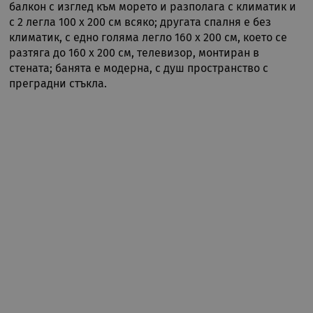
балкон с изглед към морето и разполага с климатик и
биск
посе
с 2 легла 100 x 200 см всяко; другата спалня е без
Нео
климатик, с едно голяма легло 160 х 200 см, което се
бане
биск
разтяга до 160 x 200 см, телевизор, монтиран в
Netp
раб
стената; банята е модерна, с душ пространство с
прав
преградни стъкла.
PHPSESSID
Сесия
Биск
PHP.net
гене
rual-travel.com
при
бази
език
иден
Google Privacy Policy
общ
пред
изпо
под
потр
про
сеси
Обик
е пр
ген
числ
изпо
да б
спец
сайт
прим
подд