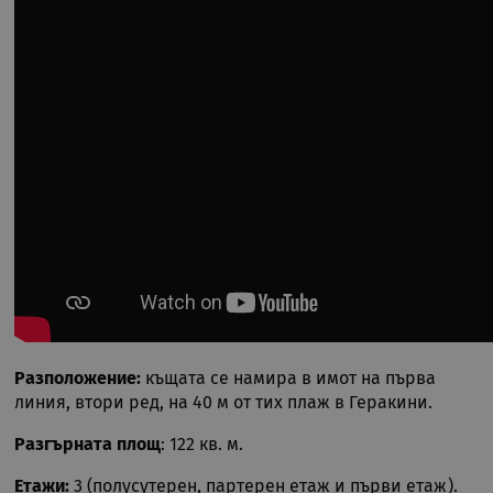
Разположение:
къщата се намира в имот на първа
линия, втори ред, на 40 м от тих плаж в Геракини.
Разгърната площ
: 122 кв. м.
Етажи:
3 (полусутерен, партерен етаж и първи етаж).