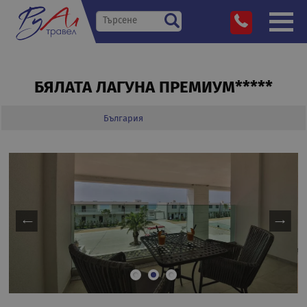
БЯЛАТА ЛАГУНА ПРЕМИУМ*****
България
»
Дестинации
»
»
»
Бялата Лагуна Премиум*****