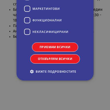
спасителна служба: 8:30 - 18:00
МАРКЕТИНГOВИ
Басейни и мини аквапарк: два шезлонга и един
чадър на стая, Водно-спасителна служба: 8:30 -
ФУНКЦИОНАЛНИ
18:00
Плажни хавлии: безплатни
Анимационна програма: 6 дни в седмицата
НЕКЛАСИФИЦИРАНИ
Безплатен WiFi в целия комплекс
ПРИЕМАМ ВСИЧКИ
ОТХВЪРЛЯМ ВСИЧКИ
ВИЖТЕ ПОДРОБНОСТИТЕ
Строго необходими
Статистически
Маркетингoви
Функционални
Некласифицирани