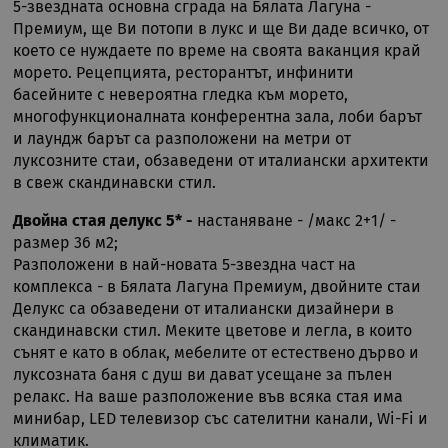
5-звездната основна сграда на Бялата Лагуна -
Премиум, ще Ви потопи в лукс и ще Ви даде всичко, от
което се нуждаете по време на своята ваканция край
морето. Рецепцията, ресторантът, инфинити
басейните с невероятна гледка към морето,
многофункционалната конферентна зала, лоби барът
и лаундж барът са разположени на метри от
луксозните стаи, обзаведени от италиански архитекти
в свеж скандинавски стил.
Двойна стая делукс 5* -
настаняване - /макс 2+1/ -
размер 36 м2;
Разположени в най-новата 5-звездна част на
комплекса - в Бялата Лагуна Премиум, двойните стаи
Делукс са обзаведени от италиански дизайнери в
скандинавски стил. Меките цветове и легла, в които
сънят е като в облак, мебелите от естествено дърво и
луксозната баня с душ ви дават усещане за пълен
релакс. На ваше разположение във всяка стая има
минибар, LED телевизор със сателитни канали, Wi-Fi и
климатик.