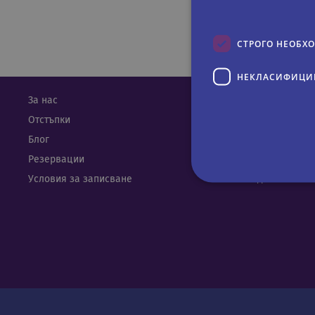
СТРОГО НЕОБХ
НЕКЛАСИФИЦИ
За нас
Календар
Отстъпки
Контакти
Блог
Карта на сайта
Резервации
Агенти
Условия за записване
Лични данни
Строго не
Строго необходимите биск
акаунта. Уебсайтът не мож
Име
Д
CookieScriptConsent
Co
.r