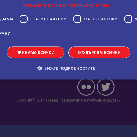
ПОКАЖЕТЕ ВСИЧКИ ПАРТНЬОРИ
(1703) →
» Почивки Малта
ОДИМИ
СТАТИСТИЧЕСКИ
МАРКЕТИНГOВИ
РАНИ
Кариери
Фиксиран курс: 1 EUR =
1.95583 BGN
ПРИЕМАМ ВСИЧКИ
ОТХВЪРЛЯМ ВСИЧКИ
Новини
ВИЖТЕ ПОДРОБНОСТИТЕ
обходими
Статистически
Маркетингoви
Функционални
Некла
Copyright© Руал Травел - самолетни и автобусни екскурзии
витки позволяват основната функционалност на уебсайта, като потребителско вл
е да се използва правилно без строго необходими бисквитки.
Валиден
оставчик
/
Домейн
Описание
до
11
Тази бисквитка се използва от услугата Netpeak.c
okieScript
месеца 4
предпочитанията за съгласие на бисквитките на 
ual-travel.com