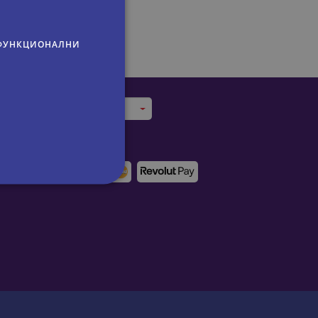
ФУНКЦИОНАЛНИ
Trips in Bulgaria
Trips in Bulgaria
Начини на плащане:
Circuits en Bulgarie
Rundreisen in Bulgarien
сифицирани
изане и управление на
om, за да запомни
посетителите.