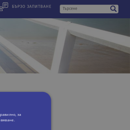
БЪРЗО ЗАПИТВАНЕ
равилно, за
ивяване.