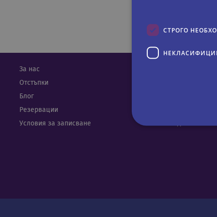
СТРОГО НЕОБХ
НЕКЛАСИФИЦИ
За нас
Календар
Отстъпки
Контакти
Блог
Карта на сайта
Резервации
Агенти
Условия за записване
Лични данни
Строго не
Строго необходимите биск
акаунта. Уебсайтът не мож
Име
Д
CookieScriptConsent
Co
.r