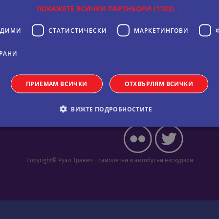
ПОКАЖЕТЕ ВСИЧКИ ПАРТНЬОРИ
(1703) →
» Екскурзии Вашингтон
ОДИМИ
СТАТИСТИЧЕСКИ
МАРКЕТИНГOВИ
РАНИ
Кариери
Фиксиран курс: 1 EUR =
1.95583 BGN
ПРИЕМАМ ВСИЧКИ
ОТХВЪРЛЯМ ВСИЧКИ
Новини
ВИЖТЕ ПОДРОБНОСТИТЕ
обходими
Статистически
Маркетингoви
Функционални
Некла
Copyright© Руал Травел - самолетни и автобусни екскурзии
витки позволяват основната функционалност на уебсайта, като потребителско вл
е да се използва правилно без строго необходими бисквитки.
Валиден
оставчик
/
Домейн
Описание
до
11
Тази бисквитка се използва от услугата Netpeak.c
okieScript
месеца 4
предпочитанията за съгласие на бисквитките на 
ual-travel.com