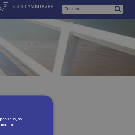
БЪРЗО ЗАПИТВАНЕ
равилно, за
ивяване.