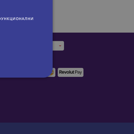
ФУНКЦИОНАЛНИ
Trips in Bulgaria
Trips in Bulgaria
Начини на плащане:
Circuits en Bulgarie
Rundreisen in Bulgarien
сифицирани
изане и управление на
om, за да запомни
посетителите.